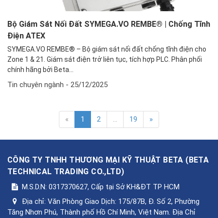
Bộ Giám Sát Nối Đất SYMEGA.VO REMBE® | Chống Tĩnh
Điện ATEX
SYMEGA.VO REMBE® – Bộ giám sát nối đất chống tĩnh điện cho
Zone 1 & 21. Giám sát điện trở liên tục, tích hợp PLC. Phân phối
chính hãng bởi Beta...
Tin chuyên ngành
- 25/12/2025
«
1
2
...
19
»
CÔNG TY TNHH THƯƠNG MẠI KỸ THUẬT BETA
(
BETA
TECHNICAL TRADING CO.,LTD
)
M.S.D.N: 0317370627, Cấp tại Sở KH&ĐT TP HCM
Địa chỉ:
Văn Phòng Giao Dịch: 175/87B, Đ. Số 2, Phường
Tăng Nhơn Phú, Thành phố Hồ Chí Minh, Việt Nam. Địa Chỉ