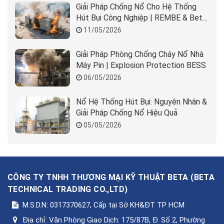
Giải Pháp Chống Nổ Cho Hệ Thống
Hút Bụi Công Nghiệp | REMBE & Beta
Solution
11/05/2026
Giải Pháp Phòng Chống Cháy Nổ Nhà
Máy Pin | Explosion Protection BESS
06/05/2026
Nổ Hệ Thống Hút Bụi: Nguyên Nhân &
Giải Pháp Chống Nổ Hiệu Quả
05/05/2026
CÔNG TY TNHH THƯƠNG MẠI KỸ THUẬT BETA
(
BETA
TECHNICAL TRADING CO.,LTD
)
M.S.D.N: 0317370627, Cấp tại Sở KH&ĐT TP HCM
Địa chỉ:
Văn Phòng Giao Dịch: 175/87B, Đ. Số 2, Phường