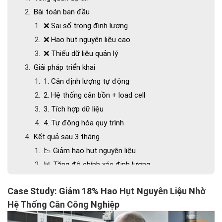
Bài toán ban đầu
❌ Sai số trong định lượng
❌ Hao hụt nguyên liệu cao
❌ Thiếu dữ liệu quản lý
Giải pháp triển khai
1. Cân định lượng tự động
2. Hệ thống cân bồn + load cell
3. Tích hợp dữ liệu
4. Tự động hóa quy trình
Kết quả sau 3 tháng
📉 Giảm hao hụt nguyên liệu
📊 Tăng độ chính xác định lượng
⚡ Tăng hiệu suất sản xuất
Case Study: Giảm 18% Hao Hụt Nguyên Liệu Nhờ
📈 Minh bạch dữ liệu
Hệ Thống Cân Công Nghiệp
Phân tích ROI (hiệu quả đầu tư)
Bài học rút ra