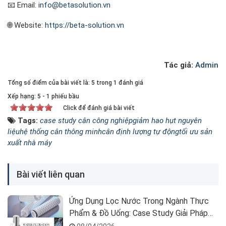
📧 Email:
info@betasolution.vn
🌐 Website:
https://beta-solution.vn
Tác giả:
Admin
Tổng số điểm của bài viết là: 5 trong 1 đánh giá
Xếp hạng:
5
-
1
phiếu bầu
Click để đánh giá bài viết
Tags:
case study cân công nghiệp
giảm hao hụt nguyên
liệu
hệ thống cân thông minh
cân định lượng tự động
tối ưu sản
xuất nhà máy
Bài viết liên quan
Ứng Dụng Lọc Nước Trong Ngành Thực
Phẩm & Đồ Uống: Case Study Giải Pháp
Process Filtration