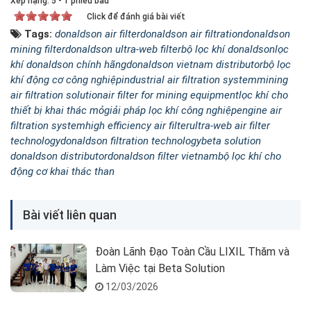
Xếp hạng:
5
-
1
phiếu bầu
Click để đánh giá bài viết
Tags:
donaldson air filter
donaldson air filtration
donaldson
mining filter
donaldson ultra-web filter
bộ lọc khí donaldson
lọc
khí donaldson chính hãng
donaldson vietnam distributor
bộ lọc
khí động cơ công nghiệp
industrial air filtration system
mining
air filtration solution
air filter for mining equipment
lọc khí cho
thiết bị khai thác mỏ
giải pháp lọc khí công nghiệp
engine air
filtration system
high efficiency air filter
ultra-web air filter
technology
donaldson filtration technology
beta solution
donaldson distributor
donaldson filter vietnam
bộ lọc khí cho
động cơ khai thác than
Bài viết liên quan
Đoàn Lãnh Đạo Toàn Cầu LIXIL Thăm và
Làm Việc tại Beta Solution
12/03/2026