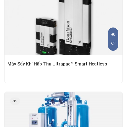
Máy Sấy Khí Hấp Thụ Ultrapac™ Smart Heatless