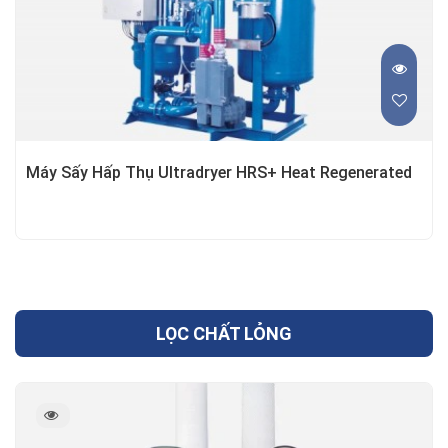
Máy Sấy Hấp Thụ Ultradryer HRS+ Heat Regenerated
LỌC CHẤT LỎNG