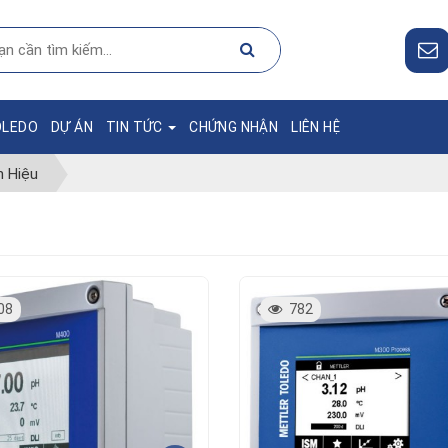
OLEDO
DỰ ÁN
TIN TỨC
CHỨNG NHẬN
LIÊN HỆ
n Hiệu
08
782