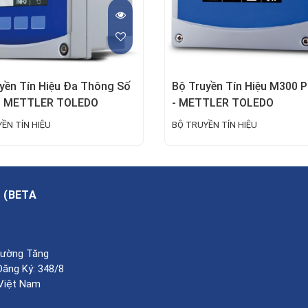
yền Tín Hiệu Đa Thông Số
Bộ Truyền Tín Hiệu M300 
- METTLER TOLEDO
- METTLER TOLEDO
ỀN TÍN HIỆU
BỘ TRUYỀN TÍN HIỆU
A
(
BETA
Phường Tăng
Đăng Ký: 348/8
 Việt Nam