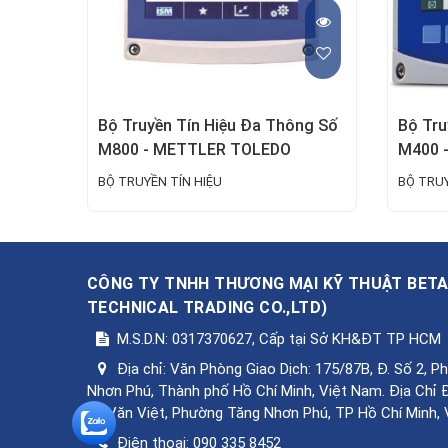
Bộ Truyền Tín Hiệu Đa Thông Số
Bộ Tru
M800 - METTLER TOLEDO
M400 
BỘ TRUYỀN TÍN HIỆU
BỘ TRUY
CÔNG TY TNHH THƯƠNG MẠI KỸ THUẬT BET
TECHNICAL TRADING CO.,LTD
)
M.S.D.N: 0317370627, Cấp tại Sở KH&ĐT TP HCM
Địa chỉ:
Văn Phòng Giao Dịch: 175/87B, Đ. Số 2, 
Nhơn Phú, Thành phố Hồ Chí Minh, Việt Nam. Địa Chỉ 
Lê Văn Việt, Phường Tăng Nhơn Phú, TP Hồ Chí Minh,
Điện thoại:
090 335 8452