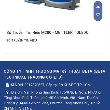
Bộ Truyền Tín Hiệu M200 - METTLER TOLEDO
BỘ TRUYỀN TÍN HIỆU
CÔNG TY TNHH THƯƠNG MẠI KỸ THUẬT BETA
(
BETA
TECHNICAL TRADING CO.,LTD
)
M.S.D.N: 0317370627, Cấp tại Sở KH&ĐT TP HCM
Địa chỉ:
Văn Phòng Giao Dịch: 175/87B, Đ. Số 2, Phường
Tăng Nhơn Phú, Thành phố Hồ Chí Minh, Việt Nam. Địa Chỉ
Đăng Ký: 348/8 Lê Văn Việt, Phường Tăng Nhơn Phú, TP Hồ
Chí Minh, Việt Nam