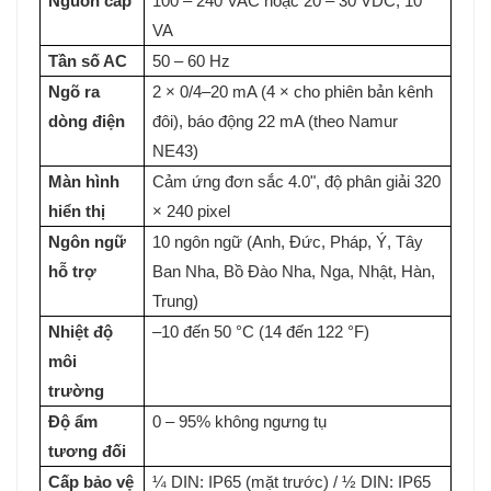
Nguồn cấp
100 – 240 VAC hoặc 20 – 30 VDC, 10
VA
Tần số AC
50 – 60 Hz
Ngõ ra
2 × 0/4–20 mA (4 × cho phiên bản kênh
dòng điện
đôi), báo động 22 mA (theo Namur
NE43)
Màn hình
Cảm ứng đơn sắc 4.0", độ phân giải 320
hiển thị
× 240 pixel
Ngôn ngữ
10 ngôn ngữ (Anh, Đức, Pháp, Ý, Tây
hỗ trợ
Ban Nha, Bồ Đào Nha, Nga, Nhật, Hàn,
Trung)
Nhiệt độ
–10 đến 50 °C (14 đến 122 °F)
môi
trường
Độ ẩm
0 – 95% không ngưng tụ
tương đối
Cấp bảo vệ
¼ DIN: IP65 (mặt trước) / ½ DIN: IP65