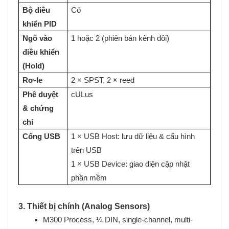
Bộ điều
Có
khiển PID
Ngõ vào
1 hoặc 2 (phiên bản kênh đôi)
điều khiển
(Hold)
Rơ-le
2 × SPST, 2 × reed
Phê duyệt
cULus
& chứng
chỉ
Cổng USB
1 × USB Host: lưu dữ liệu & cấu hình
trên USB
1 × USB Device: giao diện cập nhật
phần mềm
3. Thiết bị chính (Analog Sensors)
M300 Process, ¼ DIN, single-channel, multi-