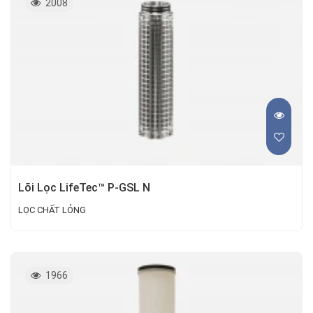
2008
Lõi Lọc LifeTec™ P-GSL N
LỌC CHẤT LỎNG
1966