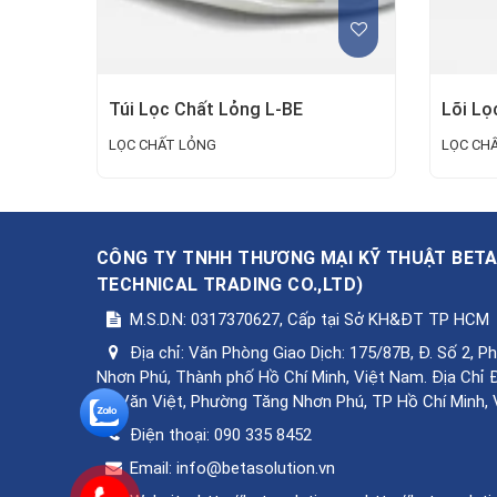
Túi Lọc Chất Lỏng L-BE
Lõi Lọ
LỌC CHẤT LỎNG
LỌC CH
CÔNG TY TNHH THƯƠNG MẠI KỸ THUẬT BET
TECHNICAL TRADING CO.,LTD
)
M.S.D.N: 0317370627, Cấp tại Sở KH&ĐT TP HCM
Địa chỉ:
Văn Phòng Giao Dịch: 175/87B, Đ. Số 2, 
Nhơn Phú, Thành phố Hồ Chí Minh, Việt Nam. Địa Chỉ 
Lê Văn Việt, Phường Tăng Nhơn Phú, TP Hồ Chí Minh,
Điện thoại:
090 335 8452
Email:
info@betasolution.vn