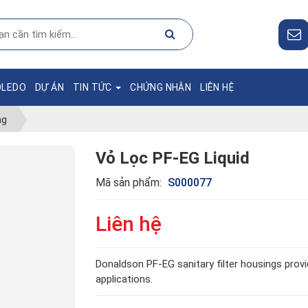
OLEDO
DỰ ÁN
TIN TỨC
CHỨNG NHẬN
LIÊN HỆ
ng
Vỏ Lọc PF-EG Liquid
Mã sản phẩm:
S000077
Liên hệ
Donaldson PF-EG sanitary filter housings provid
applications.