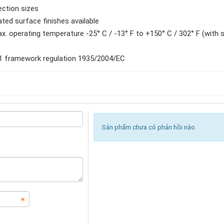
ection sizes
ated surface finishes available
ax. operating temperature -25° C / -13° F to +150° C / 302° F (with
21 framework regulation 1935/2004/EC
Sản phẩm chưa có phản hồi nào