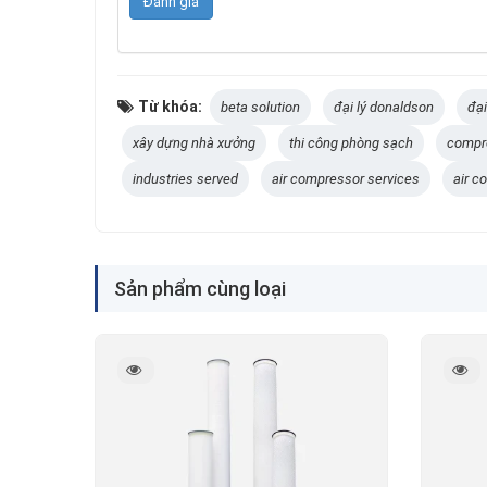
Từ khóa:
beta solution
đại lý donaldson
đại
xây dựng nhà xưởng
thi công phòng sạch
compr
industries served
air compressor services
air c
Sản phẩm cùng loại