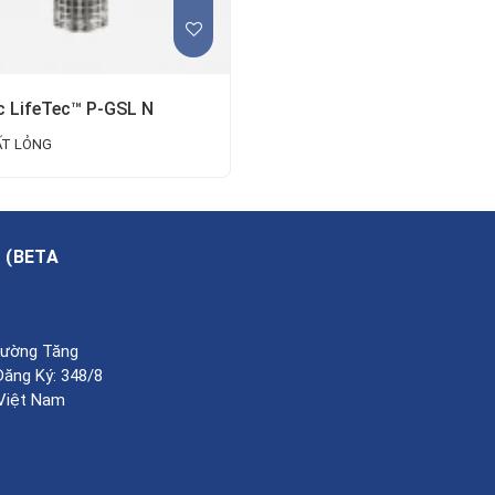
c LifeTec™ P-GSL N
ẤT LỎNG
A
(
BETA
Phường Tăng
Đăng Ký: 348/8
 Việt Nam