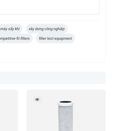
máy sấy khí
xây dựng công nghiệp
mpetitive fit filters
filter test equipment