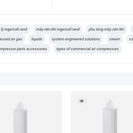
 lý ingersoll rand
máy nén khí ingersoll rand
phụ tùng máy nén khí
essed air gas
liquids
system engineered solutions
steam
co
ompressor parts accessories
types of commercial air compressors