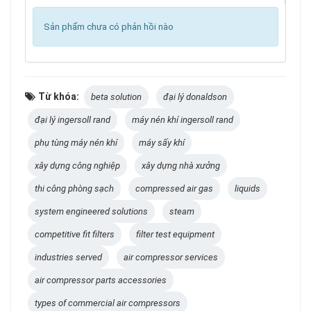
Sản phẩm chưa có phản hồi nào
Từ khóa:
beta solution
đại lý donaldson
đại lý ingersoll rand
máy nén khí ingersoll rand
phụ tùng máy nén khí
máy sấy khí
xây dựng công nghiệp
xây dựng nhà xưởng
thi công phòng sạch
compressed air gas
liquids
system engineered solutions
steam
competitive fit filters
filter test equipment
industries served
air compressor services
air compressor parts accessories
types of commercial air compressors