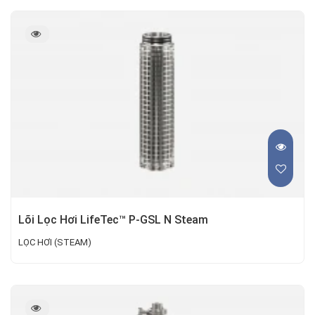
Lõi Lọc Hơi LifeTec™ P-GSL N Steam
LỌC HƠI (STEAM)