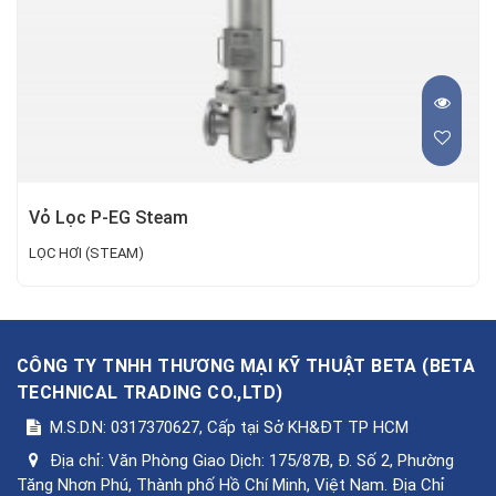
Vỏ Lọc P-EG Steam
LỌC HƠI (STEAM)
CÔNG TY TNHH THƯƠNG MẠI KỸ THUẬT BETA
(
BETA
TECHNICAL TRADING CO.,LTD
)
M.S.D.N: 0317370627, Cấp tại Sở KH&ĐT TP HCM
Địa chỉ:
Văn Phòng Giao Dịch: 175/87B, Đ. Số 2, Phường
Tăng Nhơn Phú, Thành phố Hồ Chí Minh, Việt Nam. Địa Chỉ