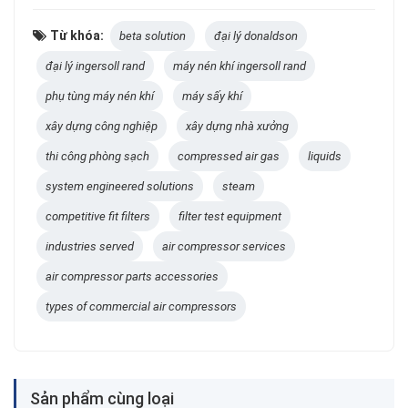
Từ khóa:
beta solution
đại lý donaldson
đại lý ingersoll rand
máy nén khí ingersoll rand
phụ tùng máy nén khí
máy sấy khí
xây dựng công nghiệp
xây dựng nhà xưởng
thi công phòng sạch
compressed air gas
liquids
system engineered solutions
steam
competitive fit filters
filter test equipment
industries served
air compressor services
air compressor parts accessories
types of commercial air compressors
Sản phẩm cùng loại