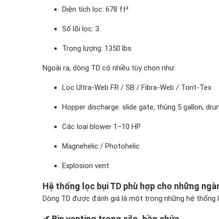
Diện tích lọc: 678 ft²
Số lõi lọc: 3
Trọng lượng: 1350 lbs
Ngoài ra, dòng TD có nhiều tùy chọn như:
Lọc Ultra-Web FR / SB / Fibra-Web / Torit-Tex
Hopper discharge: slide gate, thùng 5 gallon, dru
Các loại blower 1–10 HP
Magnehelic / Photohelic
Explosion vent
Hệ thống lọc bụi TD phù hợp cho những ngà
Dòng TD được đánh giá là một trong những hệ thống 
✔ Bin venting trong silo, bồn chứa