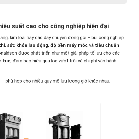
 hiệu suất cao cho công nghiệp hiện đại
ăng, kim loại hay các dây chuyền đóng gói – bụi công nghiệp
khí
,
sức khỏe lao động
,
độ bền máy móc
và
tiêu chuẩn
onaldson được phát triển như một giải pháp tối ưu cho các
dừng máy
ên tục
, đảm bảo hiệu quả lọc vượt trội và chi phí vận hành
3
– phù hợp cho nhiều quy mô lưu lượng gió khác nhau.
olution?