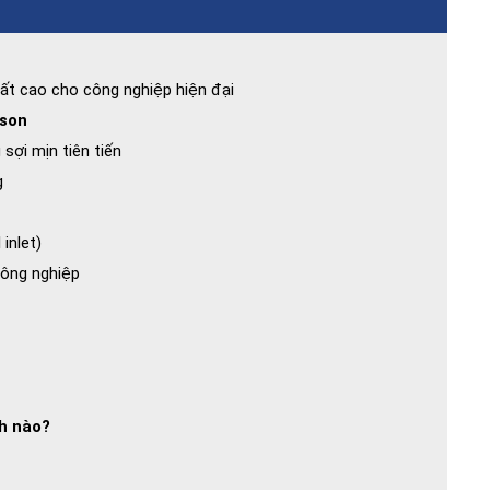
uất cao cho công nghiệp hiện đại
dson
sợi mịn tiên tiến
g
inlet)
công nghiệp
h nào?