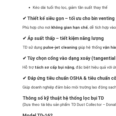
Kéo dài tuổi thọ lọc, giảm tần suất thay thế
✔ Thiết kế siêu gọn – tối ưu cho bin venting
Phù hợp cho nơi
không gian hạn chế
, dễ tích hợp và
✔ Áp suất thấp – tiết kiệm năng lượng
TD sử dụng
pulse-jet cleaning
giúp hệ thống
vận hà
✔ Tùy chọn cổng vào dạng xoáy (tangential 
Hỗ trợ
tách sơ cấp bụi nặng
, đặc biệt hiệu quả với ứ
✔ Đáp ứng tiêu chuẩn OSHA & tiêu chuẩn c
Giúp doanh nghiệp đảm bảo môi trường lao động sạch 
Thông số kỹ thuật hệ thống lọc bụi TD
(Dựa theo tài liệu sản phẩm TD Dust Collector – Dona
Model TD-162