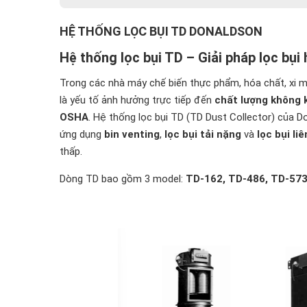
✔ Ngành dược phẩm – mỹ phẩm
HỆ THỐNG LỌC BỤI TD DONALDSON
✔ Ngành thức ăn chăn nuôi – nông nghiệp
Hệ thống lọc bụi TD – Giải pháp lọc bụi
✔ Xử lý bụi gỗ, giấy, bao bì
✔ Xi măng – vật liệu xây dựng
Trong các nhà máy chế biến thực phẩm, hóa chất, xi m
✔ Tái chế – nghiền – sàng – phối trộn
là yếu tố ảnh hưởng trực tiếp đến
chất lượng không 
Lợi ích khi sử dụng Hệ thống lọc bụi TD
OSHA
. Hệ thống lọc bụi TD (TD Dust Collector) của D
✔ Tăng năng suất sản xuất – Giảm thời gian 
ứng dụng
bin venting
,
lọc bụi tải nặng
và
lọc bụi li
thấp.
✔ Bảo vệ sức khỏe và môi trường làm việc
✔ Giảm chi phí vận hành dài hạn
Dòng TD bao gồm 3 model:
TD-162, TD-486, TD-57
✔ Tương thích và dễ mở rộng
Vì sao nên chọn TD Dust Collector từ Beta S
Liên hệ tư vấn hệ thống lọc bụi TD SERIES