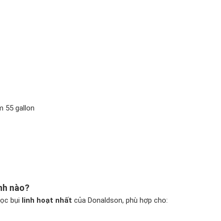
m 55 gallon
nh nào?
lọc bụi
linh hoạt nhất
của Donaldson, phù hợp cho: