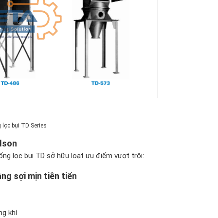
 lọc bụi TD Series
ldson
hống lọc bụi TD sở hữu loạt ưu điểm vượt trội:
g sợi mịn tiên tiến
ng khí