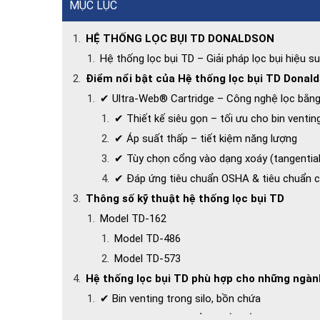
MỤC LỤC
HỆ THỐNG LỌC BỤI TD DONALDSON
Hệ thống lọc bụi TD – Giải pháp lọc bụi hiệu s
Điểm nổi bật của Hệ thống lọc bụi TD Donal
✔ Ultra-Web® Cartridge – Công nghệ lọc bằng 
✔ Thiết kế siêu gọn – tối ưu cho bin ventin
✔ Áp suất thấp – tiết kiệm năng lượng
✔ Tùy chọn cổng vào dạng xoáy (tangential 
✔ Đáp ứng tiêu chuẩn OSHA & tiêu chuẩn 
Thông số kỹ thuật hệ thống lọc bụi TD
Model TD-162
Model TD-486
Model TD-573
Hệ thống lọc bụi TD phù hợp cho những ngàn
✔ Bin venting trong silo, bồn chứa
✔ Ngành thực phẩm – đồ uống