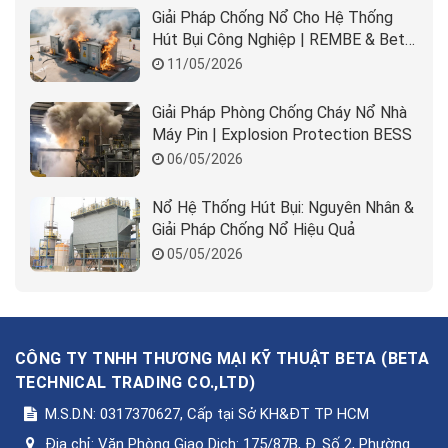
Giải Pháp Chống Nổ Cho Hệ Thống
Hút Bụi Công Nghiệp | REMBE & Beta
Solution
11/05/2026
Giải Pháp Phòng Chống Cháy Nổ Nhà
Máy Pin | Explosion Protection BESS
06/05/2026
Nổ Hệ Thống Hút Bụi: Nguyên Nhân &
Giải Pháp Chống Nổ Hiệu Quả
05/05/2026
CÔNG TY TNHH THƯƠNG MẠI KỸ THUẬT BETA
(
BETA
TECHNICAL TRADING CO.,LTD
)
M.S.D.N: 0317370627, Cấp tại Sở KH&ĐT TP HCM
Địa chỉ:
Văn Phòng Giao Dịch: 175/87B, Đ. Số 2, Phường