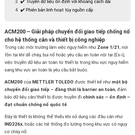
✔️ Truyền dữ liệu ổn định với khoảng cách dài
✔️ Phiên bản linh hoạt tùy nguồn cấp
✔️ Tương thích hoàn hảo với hệ thống cân Mettler
Toledo
ACM200 – Giải pháp chuyển đổi giao tiếp chống nổ
Thông số kỹ thuật ACM200 (Tóm tắt)
cho hệ thống cân và thiết bị công nghiệp
Ứng dụng ACM200 trong công nghiệp
Trong các môi trường làm việc nguy hiểm như
Zone 1/21
, nơi
Vì sao doanh nghiệp nên chọn ACM200?
tồn tại khí dễ cháy, bụi nổ hoặc yêu cầu an toàn nội tại (Ex-i),
✔ Giải pháp chống nổ hoàn chỉnh từ METTLER
việc truyền dữ liệu an toàn từ thiết bị trong khu vực nguy hiểm
TOLEDO
sang khu vực an toàn là yêu cầu bắt buộc.
✔ Tối ưu truyền thông công nghiệp
ACM200
của
METTLER TOLEDO
được thiết kế như
một bộ
✔ Độ bền >10 năm – hoạt động ổn định
chuyển đổi giao tiếp – đồng thời là barrier an toàn
, đảm
✔ Được sử dụng tại hàng ngàn nhà máy toàn cầu
bảo dữ liệu cân/thiết bị được truyền đi
chính xác – ổn định –
Kết luận
đạt chuẩn chống nổ quốc tế
.
📞 Liên hệ tư vấn & báo giá ACM200
Đây là thiết bị không thể thiếu khi sử dụng các đầu cân như
IND226x
, hoặc các hệ thống đo lường trong khu vực có nguy
cơ cháy nổ.