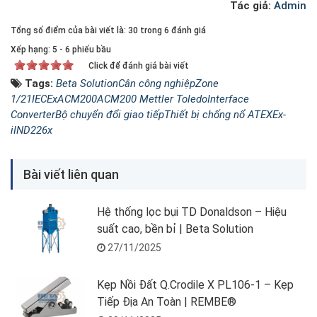
Tác giả:
Admin
Tổng số điểm của bài viết là: 30 trong 6 đánh giá
Xếp hạng:
5
-
6
phiếu bầu
Click để đánh giá bài viết
Tags:
Beta Solution
Cân công nghiệp
Zone
1/21
IECEx
ACM200
ACM200 Mettler Toledo
Interface
Converter
Bộ chuyển đổi giao tiếp
Thiết bị chống nổ ATEX
Ex-
i
IND226x
Bài viết liên quan
Hệ thống lọc bụi TD Donaldson – Hiệu
suất cao, bền bỉ | Beta Solution
27/11/2025
Kẹp Nồi Đất Q.Crodile X PL106-1 – Kẹp
Tiếp Địa An Toàn | REMBE®