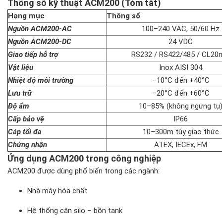
Thông số kỹ thuật ACM200 (Tóm tắt)
Hạng mục
Thông số
Nguồn ACM200-AC
100–240 VAC, 50/60 Hz
Nguồn ACM200-DC
24 VDC
Giao tiếp hỗ trợ
RS232 / RS422/485 / CL2
Vật liệu
Inox AISI 304
Nhiệt độ môi trường
–10°C đến +40°C
Lưu trữ
–20°C đến +60°C
Độ ẩm
10–85% (không ngưng tụ
Cấp bảo vệ
IP66
Cáp tối đa
10–300m tùy giao thức
Chứng nhận
ATEX, IECEx, FM
Ứng dụng ACM200 trong công nghiệp
ACM200 được dùng phổ biến trong các ngành:
Nhà máy hóa chất
Hệ thống cân silo – bồn tank