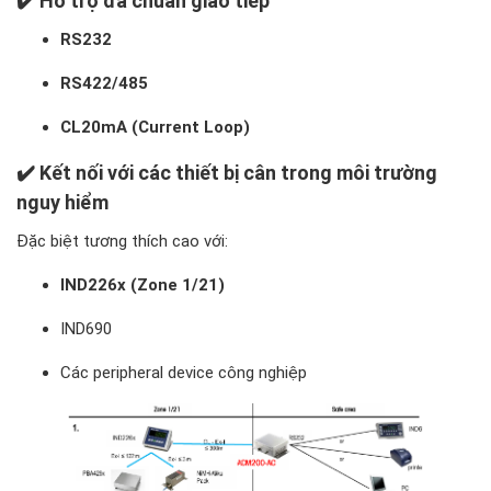
✔️ Hỗ trợ đa chuẩn giao tiếp
RS232
RS422/485
CL20mA (Current Loop)
✔️ Kết nối với các thiết bị cân trong môi trường
nguy hiểm
Đặc biệt tương thích cao với:
IND226x (Zone 1/21)
IND690
Các peripheral device công nghiệp