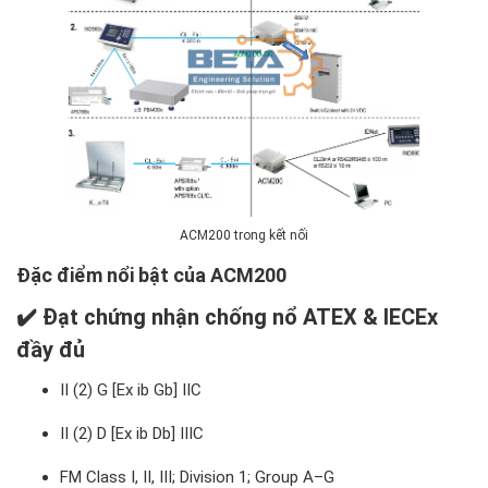
ACM200 trong kết nối
Đặc điểm nổi bật của ACM200
✔️ Đạt chứng nhận chống nổ ATEX & IECEx
đầy đủ
II (2) G [Ex ib Gb] IIC
II (2) D [Ex ib Db] IIIC
FM Class I, II, III; Division 1; Group A–G