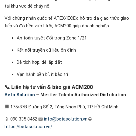
tại khu vực dễ cháy nổ.
Với chứng nhận quốc tế ATEX/IECEx, hỗ trợ đa giao thức giao
tiếp và độ bền vượt trội, ACM200 giúp doanh nghiệp:
An toàn tuyệt đối trong Zone 1/21
Kết nối truyền dữ liệu ổn định
Dễ tích hợp, dễ lắp đặt
Vận hành bền bỉ, ít bảo trì
📞
Liên hệ tư vấn & báo giá ACM200
Beta Solution
– Mettler Toledo Authorized Distribution
🏢 175/87B Đường Số 2, Tăng Nhơn Phú, TP. Hồ Chí Minh
📱 090 335 8452 📧
info@betasolution.vn
🌐
https://betasolution.vn/