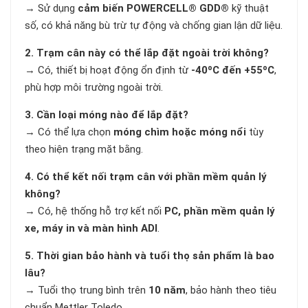
→ Sử dụng
cảm biến POWERCELL® GDD®
kỹ thuật
số, có khả năng bù trừ tự động và chống gian lận dữ liệu.
2. Trạm cân này có thể lắp đặt ngoài trời không?
→ Có, thiết bị hoạt động ổn định từ
-40ºC đến +55ºC
,
phù hợp môi trường ngoài trời.
3. Cần loại móng nào để lắp đặt?
→ Có thể lựa chọn
móng chìm hoặc móng nổi
tùy
theo hiện trạng mặt bằng.
4. Có thể kết nối trạm cân với phần mềm quản lý
không?
→ Có, hệ thống hỗ trợ kết nối
PC, phần mềm quản lý
xe, máy in và màn hình ADI
.
5. Thời gian bảo hành và tuổi thọ sản phẩm là bao
lâu?
→ Tuổi thọ trung bình trên
10 năm
, bảo hành theo tiêu
chuẩn Mettler Toledo.