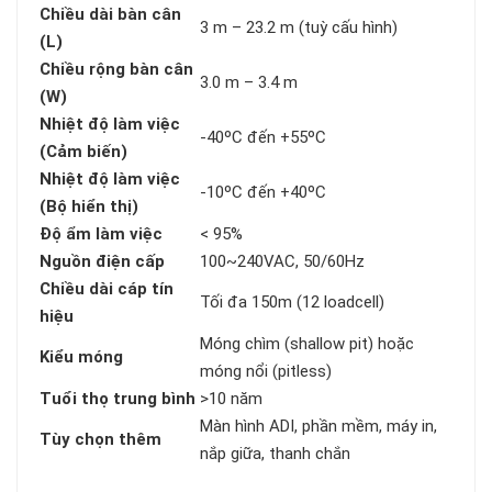
Chiều dài bàn cân
3 m – 23.2 m (tuỳ cấu hình)
(L)
Chiều rộng bàn cân
3.0 m – 3.4 m
(W)
Nhiệt độ làm việc
-40ºC đến +55ºC
(Cảm biến)
Nhiệt độ làm việc
-10ºC đến +40ºC
(Bộ hiển thị)
Độ ẩm làm việc
< 95%
Nguồn điện cấp
100~240VAC, 50/60Hz
Chiều dài cáp tín
Tối đa 150m (12 loadcell)
hiệu
Móng chìm (shallow pit) hoặc
Kiểu móng
móng nổi (pitless)
Tuổi thọ trung bình
>10 năm
Màn hình ADI, phần mềm, máy in,
Tùy chọn thêm
nắp giữa, thanh chắn