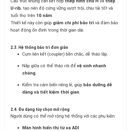
Cấu trúc khung cân kết hợp
thép hình chữ H
và
thép
U-rib
, tạo nên độ cứng vững vượt trội, chịu tải tốt và
tuổi thọ trên
10 năm
.
Thiết kế này còn giúp
giảm chi phí bảo trì
và đảm bảo
hoạt động ổn định trong thời gian dài.
2.3. Hệ thống bảo trì đơn giản
Cụm liên kết (coupler) bền chắc, dễ tháo lắp.
Nắp giữa có thể tháo rời để
vệ sinh nhanh
chóng
.
Kiểm tra cảm biến riêng lẻ, giúp
bảo dưỡng dễ
dàng và tiết kiệm thời gian
.
2.4. Đa dạng tùy chọn mở rộng
Người dùng có thể mở rộng hệ thống với các phụ kiện:
Màn hình hiển thị từ xa ADI