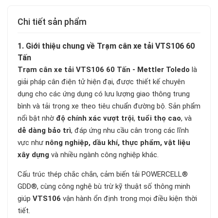
Chi tiết sản phẩm
1. Giới thiệu chung về Trạm cân xe tải VTS106 60
Tấn
Trạm cân xe tải VTS106 60 Tấn - Mettler Toledo
là
giải pháp cân điện tử hiện đại, được thiết kế chuyên
dụng cho các ứng dụng có lưu lượng giao thông trung
bình và tải trọng xe theo tiêu chuẩn đường bộ. Sản phẩm
nổi bật nhờ
độ chính xác vượt trội
,
tuổi thọ cao
, và
dễ dàng bảo trì
, đáp ứng nhu cầu cân trong các lĩnh
vực như
nông nghiệp, dầu khí, thực phẩm, vật liệu
xây dựng
và nhiều ngành công nghiệp khác.
Cấu trúc thép chắc chắn, cảm biến tải POWERCELL®
GDD®, cùng công nghệ bù trừ kỹ thuật số thông minh
giúp
VTS106
vận hành ổn định trong mọi điều kiện thời
tiết.