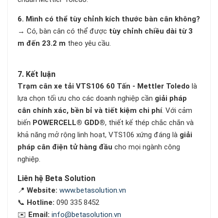
6. Mình có thể tùy chỉnh kích thước bàn cân không?
→ Có, bàn cân có thể được
tùy chỉnh chiều dài từ 3
m đến 23.2 m
theo yêu cầu.
7. Kết luận
Trạm cân xe tải VTS106 60 Tấn - Mettler Toledo
là
lựa chọn tối ưu cho các doanh nghiệp cần
giải pháp
cân chính xác, bền bỉ và tiết kiệm chi phí
. Với cảm
biến
POWERCELL® GDD®
, thiết kế thép chắc chắn và
khả năng mở rộng linh hoạt, VTS106 xứng đáng là
giải
pháp cân điện tử hàng đầu
cho mọi ngành công
nghiệp.
Liên hệ Beta Solution
📍
Website:
www.betasolution.vn
📞
Hotline:
090 335 8452
✉️
Email:
info@betasolution.vn