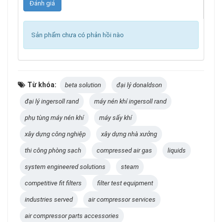
Sản phẩm chưa có phản hồi nào
Từ khóa:
beta solution
đại lý donaldson
đại lý ingersoll rand
máy nén khí ingersoll rand
phụ tùng máy nén khí
máy sấy khí
xây dựng công nghiệp
xây dựng nhà xưởng
thi công phòng sạch
compressed air gas
liquids
system engineered solutions
steam
competitive fit filters
filter test equipment
industries served
air compressor services
air compressor parts accessories