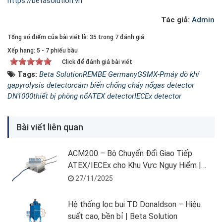
https://betasolution.vn
Tác giả:
Admin
Tổng số điểm của bài viết là: 35 trong 7 đánh giá
Xếp hạng:
5
-
7
phiếu bầu
Click để đánh giá bài viết
Tags:
Beta Solution
REMBE Germany
GSMX-P
máy dò khí
ga
pyrolysis detector
cảm biến chống cháy nổ
gas detector
DN1000
thiết bị phòng nổ
ATEX detector
IECEx detector
Bài viết liên quan
ACM200 – Bộ Chuyển Đổi Giao Tiếp
ATEX/IECEx cho Khu Vực Nguy Hiểm |
METTLER TOLEDO
27/11/2025
Hệ thống lọc bụi TD Donaldson – Hiệu
suất cao, bền bỉ | Beta Solution