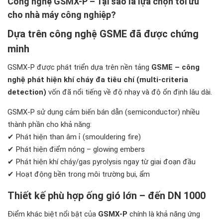
Công nghệ GSMX-P – Tại sao là lựa chọn tối ưu
cho nhà máy công nghiệp?
Dựa trên công nghệ GSME đã được chứng
minh
GSMX-P được phát triển dựa trên nền tảng
GSME – công
nghệ phát hiện khí cháy đa tiêu chí (multi-criteria
detection)
vốn đã nổi tiếng về độ nhạy và độ ổn định lâu dài.
GSMX-P sử dụng cảm biến bán dẫn (semiconductor) nhiều
thành phần cho khả năng:
✔ Phát hiện than âm ỉ (smouldering fire)
✔ Phát hiện điểm nóng – glowing embers
✔ Phát hiện khí cháy/gas pyrolysis ngay từ giai đoạn đầu
✔ Hoạt động bền trong môi trường bụi, ẩm
Thiết kế phù hợp ống gió lớn – đến DN 1000
Điểm khác biệt nổi bật của
GSMX-P
chính là khả năng ứng