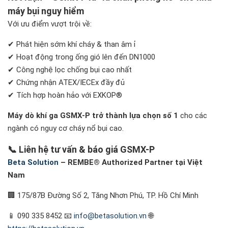
máy bụi nguy hiểm
Với ưu điểm vượt trội về:
✔ Phát hiện sớm khí cháy & than âm ỉ
✔ Hoạt động trong ống gió lên đến DN1000
✔ Công nghệ lọc chống bụi cao nhất
✔ Chứng nhận ATEX/IECEx đầy đủ
✔ Tích hợp hoàn hảo với EXKOP®
Máy dò khí ga GSMX-P trở thành lựa chọn số 1
cho các
ngành có nguy cơ cháy nổ bụi cao.
📞
Liên hệ tư vấn & báo giá GSMX-P
Beta Solution
– REMBE® Authorized Partner tại Việt
Nam
🏢 175/87B Đường Số 2, Tăng Nhơn Phú, TP. Hồ Chí Minh
📱 090 335 8452 📧
info@betasolution.vn
🌐