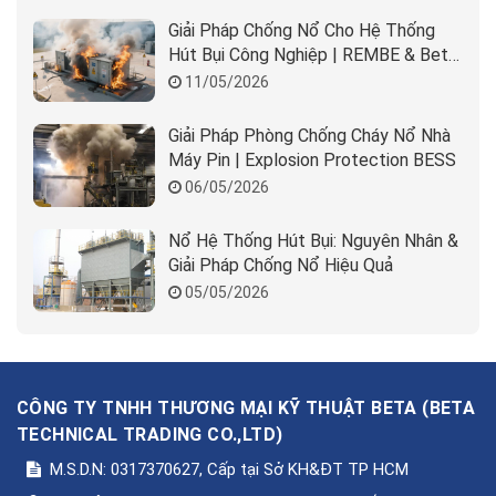
Giải Pháp Chống Nổ Cho Hệ Thống
Hút Bụi Công Nghiệp | REMBE & Beta
Solution
11/05/2026
Giải Pháp Phòng Chống Cháy Nổ Nhà
Máy Pin | Explosion Protection BESS
06/05/2026
Nổ Hệ Thống Hút Bụi: Nguyên Nhân &
Giải Pháp Chống Nổ Hiệu Quả
05/05/2026
CÔNG TY TNHH THƯƠNG MẠI KỸ THUẬT BETA
(
BETA
TECHNICAL TRADING CO.,LTD
)
M.S.D.N: 0317370627, Cấp tại Sở KH&ĐT TP HCM