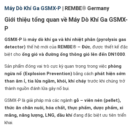
Hóa chất – Dược phẩm
Máy Dò Khí Ga GSMX-P
| REMBE® Germany
LNG, dầu khí, năng lượng
Giới thiệu tổng quan về Máy Dò Khí Ga GSMX-
Hệ thống vận chuyển khí nén (Pneumatic
P
conveying)
Chứng nhận quốc tế của GSMX-P
GSMX-P
là
máy dò khí ga và khí nhiệt phân (pyrolysis gas
detector)
Lưu ý quan trọng khi lắp đặt máy dò khí ga GSMX-P
thế hệ mới của
REMBE® – Đức
, được thiết kế đặc
biệt cho
ống gió và đường ống thông gió lên đến DN1000
.
Kết luận – GSMX-P là “lá chắn phòng nổ” cho nhà
máy bụi nguy hiểm
Sản phẩm đóng vai trò cực kỳ quan trọng trong việc
phòng
📞 Liên hệ tư vấn & báo giá GSMX-P
ngừa nổ (Explosion Prevention)
bằng cách
phát hiện sớm
than âm ỉ, tia lửa ngầm, khói, khí cháy
trước khi chúng trở
thành nguồn đánh lửa gây nổ bụi.
GSMX-P là giải pháp mà các ngành
gỗ – viên nén (pellet),
thức ăn chăn nuôi, hóa chất, thực phẩm, dược phẩm, xi
măng, năng lượng, LNG, dầu khí
đang đặc biệt ưu tiên triển
khai.