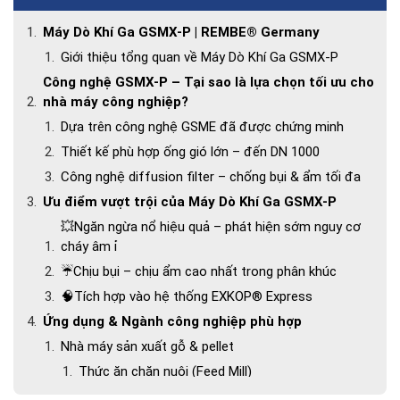
Máy Dò Khí Ga GSMX-P | REMBE® Germany
Giới thiệu tổng quan về Máy Dò Khí Ga GSMX-P
Công nghệ GSMX-P – Tại sao là lựa chọn tối ưu cho
nhà máy công nghiệp?
Dựa trên công nghệ GSME đã được chứng minh
Thiết kế phù hợp ống gió lớn – đến DN 1000
Công nghệ diffusion filter – chống bụi & ẩm tối đa
Ưu điểm vượt trội của Máy Dò Khí Ga GSMX-P
💥Ngăn ngừa nổ hiệu quả – phát hiện sớm nguy cơ
cháy âm ỉ
☔Chịu bụi – chịu ẩm cao nhất trong phân khúc
🧠Tích hợp vào hệ thống EXKOP® Express
Ứng dụng & Ngành công nghiệp phù hợp
Nhà máy sản xuất gỗ & pellet
Thức ăn chăn nuôi (Feed Mill)
Thực phẩm & nông sản