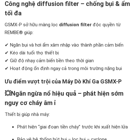
Công nghệ diffusion filter – chống bụi & ẩm
tối đa
GSMX-P sở hữu màng lọc
diffusion filter
độc quyền từ
REMBE® giúp:
✔ Ngăn bụi và hơi ẩm xâm nhập vào thành phần cảm biến
✔ Kéo dài tuổi thọ thiết bị
✔ Giữ độ nhạy cảm biến bền theo thời gian
✔ Hoạt động ổn định ngay cả trong môi trường nặng bụi
Ưu điểm vượt trội của Máy Dò Khí Ga GSMX-P
💥
Ngăn ngừa nổ hiệu quả – phát hiện sớm
nguy cơ cháy âm ỉ
Thiết bị giúp nhà máy:
Phát hiện “giai đoạn tiền cháy” trước khi xuất hiện lửa
Bảo vệ hệ thống hút bụi – lọc bụi – cyclone