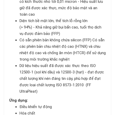
có kích thước nhỏ tới 0,01 micron - Hiệu suất lưu
giữ đã được xác thực, mức độ bảo mật và an
toàn cao
Diện tích bề mặt lớn, thể tích lỗ rỗng lớn
(> 94%) - Khả năng giữ bụi bẩn cao, tuổi thọ dịch
vụ được đảm bảo (FFP)
Có sẵn phiên bản không chứa silicon (FFP) Có sẵn
các phiên bản chịu nhiệt độ cao (HTNX) và chịu
nhiệt độ cao và chống ăn mòn (HTCR) để sử dụng
trong môi trường khắc nghiệt
Dữ liệu hiệu suất đã được xác thực theo ISO
12500-1 (sol khí dầu) và 12500-3 (hạt) - đạt được
chất lượng khí nén đáng tin cậy, phù hợp để đạt
được loại chất lượng ISO 8573-1:2010 (FF
UltraPleat)
Ứng dụng:
Điều khiển tự động
Hóa chất