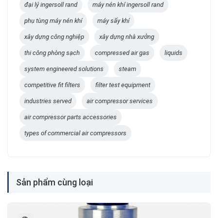
đại lý ingersoll rand
máy nén khí ingersoll rand
phụ tùng máy nén khí
máy sấy khí
xây dựng công nghiệp
xây dựng nhà xưởng
thi công phòng sạch
compressed air gas
liquids
system engineered solutions
steam
competitive fit filters
filter test equipment
industries served
air compressor services
air compressor parts accessories
types of commercial air compressors
Sản phẩm cùng loại