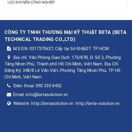
LỌC KHÍ NÉN CÔNG NGHIỆP
CÔNG TY TNHH THƯƠNG MẠI KỸ THUẬT BETA
(
BETA
TECHNICAL TRADING CO.,LTD
)
M.S.D.N: 0317370627, Cấp tại Sở KH&ĐT TP HCM
Địa chỉ:
Văn Phòng Giao Dịch: 175/87B, Đ. Số 2, Phường
Tăng Nhơn Phú, Thành phố Hồ Chí Minh, Việt Nam. Địa Chỉ
Đăng Ký: 348/8 Lê Văn Việt, Phường Tăng Nhơn Phú, TP Hồ
Chí Minh, Việt Nam
Điện thoại:
090 335 8452
Email:
info@betasolution.vn
Website:
http://betasolution.vn
http://beta-solution.vn