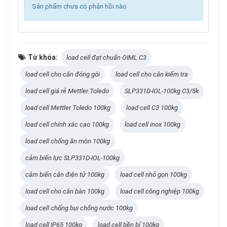
Sản phẩm chưa có phản hồi nào
Từ khóa:
load cell đạt chuẩn OIML C3
load cell cho cân đóng gói
load cell cho cân kiểm tra
load cell giá rẻ Mettler Toledo
SLP331D-IOL-100kg C3/5k
load cell Mettler Toledo 100kg
load cell C3 100kg
load cell chính xác cao 100kg
load cell inox 100kg
load cell chống ăn mòn 100kg
cảm biến lực SLP331D-IOL-100kg
cảm biến cân điện tử 100kg
load cell nhỏ gọn 100kg
load cell cho cân bàn 100kg
load cell công nghiệp 100kg
load cell chống bụi chống nước 100kg
load cell IP65 100kg
load cell bền bỉ 100kg