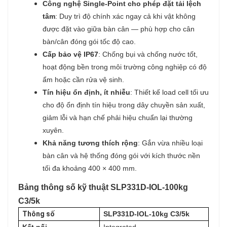
Công nghệ Single-Point cho phép đặt tải lệch
tâm
: Duy trì độ chính xác ngay cả khi vật không
được đặt vào giữa bàn cân — phù hợp cho cân
bàn/cân đóng gói tốc độ cao.
Cấp bảo vệ IP67
: Chống bụi và chống nước tốt,
hoạt động bền trong môi trường công nghiệp có độ
ẩm hoặc cần rửa vệ sinh.
Tín hiệu ổn định, ít nhiễu
: Thiết kế load cell tối ưu
cho độ ổn định tín hiệu trong dây chuyền sản xuất,
giảm lỗi và hạn chế phải hiệu chuẩn lại thường
xuyên.
Khả năng tương thích rộng
: Gắn vừa nhiều loại
bàn cân và hệ thống đóng gói với kích thước nền
tối đa khoảng 400 × 400 mm.
Bảng thông số kỹ thuật SLP331D-IOL-100kg
C3/5k
Thông số
SLP331D-IOL-10kg C3/5k