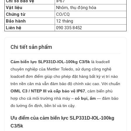
Chỉ số bảo vệ
IP67
Vật liệu
Nhôm, thụ động hóa
Chứng từ
CO/CQ
Bảo hành
12 tháng
Liên hệ
090 335 8452
Chi tiết sản phẩm
Cảm biến lực SLP331D-IOL-100kg C3/5k
là loadcell
chuyên nghiệp của Mettler Toledo, sử dụng công nghệ
loadcell đơn điểm giúp cho phép đặt hàng bất kỳ vị trí nào
trên nền cân mà vẫn đảm bảo độ chính xác cao. Với chuẩn
OIML C3 / NTEP III và cấp bảo vệ IP67
, cảm biến phù
hợp cho cả môi trường nhà máy –
có bụi, ẩm
— đảm bảo
đo lường ổn định, bền bỉ và tin cậy.
Ưu điểm của cảm biến lực SLP331D-IOL-100kg
C3/5k