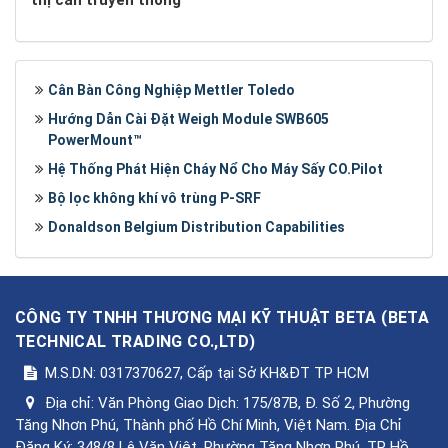
thị cân truyền thống
Cân Bàn Công Nghiệp Mettler Toledo
Hướng Dẫn Cài Đặt Weigh Module SWB605
PowerMount™
Hệ Thống Phát Hiện Cháy Nổ Cho Máy Sấy CO.Pilot
Bộ lọc không khí vô trùng P-SRF
Donaldson Belgium Distribution Capabilities
CÔNG TY TNHH THƯƠNG MẠI KỸ THUẬT BETA
(
BETA
TECHNICAL TRADING CO.,LTD
)
M.S.D.N: 0317370627, Cấp tại Sở KH&ĐT TP HCM
Địa chỉ:
Văn Phòng Giao Dịch: 175/87B, Đ. Số 2, Phường
Tăng Nhơn Phú, Thành phố Hồ Chí Minh, Việt Nam. Địa Chỉ
Đăng Ký: 348/8 Lê Văn Việt, Phường Tăng Nhơn Phú, TP Hồ