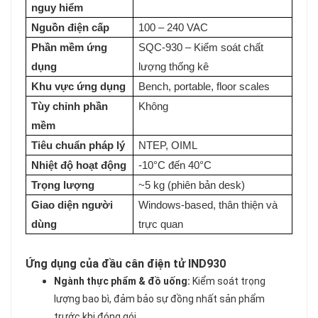
nguy hiểm
Nguồn điện cấp
100 – 240 VAC
Phần mềm ứng
SQC-930 – Kiểm soát chất
dụng
lượng thống kê
Khu vực ứng dụng
Bench, portable, floor scales
Tùy chỉnh phần
Không
mềm
Tiêu chuẩn pháp lý
NTEP, OIML
Nhiệt độ hoạt động
-10°C đến 40°C
Trọng lượng
~5 kg (phiên bản desk)
Giao diện người
Windows-based, thân thiện và
dùng
trực quan
Ứng dụng của đầu cân điện tử IND930
Ngành thực phẩm & đồ uống:
Kiểm soát trọng
lượng bao bì, đảm bảo sự đồng nhất sản phẩm
trước khi đóng gói.