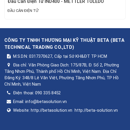
Đầu Cân Điện Tử IND400 - METTLER TOLEDO
ĐẦU CÂN ĐIỆN TỬ
CÔNG TY TNHH THƯƠNG MẠI KỸ THUẬT BETA
(
BETA
TECHNICAL TRADING CO.,LTD
)
M.S.D.N: 0317370627, Cấp tại Sở KH&ĐT TP HCM
Địa chỉ:
Văn Phòng Giao Dịch: 175/87B, Đ. Số 2, Phường
Tăng Nhơn Phú, Thành phố Hồ Chí Minh, Việt Nam. Địa Chỉ
Đăng Ký: 348/8 Lê Văn Việt, Phường Tăng Nhơn Phú, TP Hồ
Chí Minh, Việt Nam
Điện thoại:
090 335 8452
Email:
info@betasolution.vn
Website:
http://betasolution.vn
http://beta-solution.vn