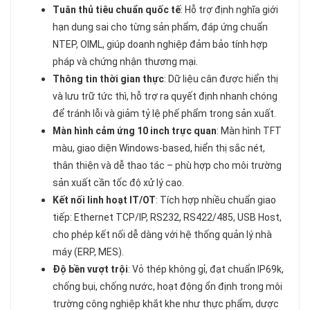
Tuân thủ tiêu chuẩn quốc tế
: Hỗ trợ định nghĩa giới
hạn dung sai cho từng sản phẩm, đáp ứng chuẩn
NTEP, OIML, giúp doanh nghiệp đảm bảo tính hợp
pháp và chứng nhận thương mại.
Thông tin thời gian thực
: Dữ liệu cân được hiển thị
và lưu trữ tức thì, hỗ trợ ra quyết định nhanh chóng
để tránh lỗi và giảm tỷ lệ phế phẩm trong sản xuất.
Màn hình cảm ứng 10 inch trực quan
: Màn hình TFT
màu, giao diện Windows-based, hiển thị sắc nét,
thân thiện và dễ thao tác – phù hợp cho môi trường
sản xuất cần tốc độ xử lý cao.
Kết nối linh hoạt IT/OT
: Tích hợp nhiều chuẩn giao
tiếp: Ethernet TCP/IP, RS232, RS422/485, USB Host,
cho phép kết nối dễ dàng với hệ thống quản lý nhà
máy (ERP, MES).
Độ bền vượt trội
: Vỏ thép không gỉ, đạt chuẩn IP69k,
chống bụi, chống nước, hoạt động ổn định trong môi
trường công nghiệp khắt khe như thực phẩm, dược