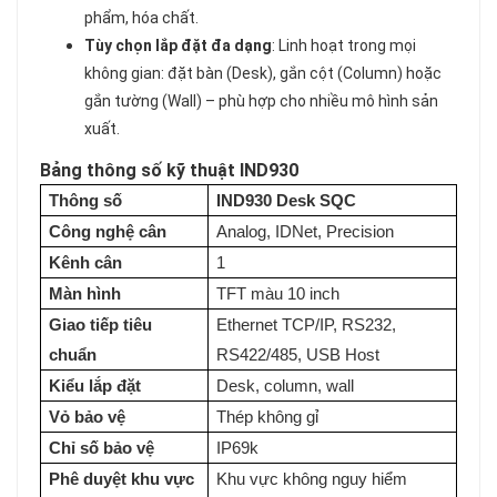
phẩm, hóa chất.
Tùy chọn lắp đặt đa dạng
: Linh hoạt trong mọi
không gian: đặt bàn (Desk), gắn cột (Column) hoặc
gắn tường (Wall) – phù hợp cho nhiều mô hình sản
xuất.
Bảng thông số kỹ thuật IND930
Thông số
IND930 Desk SQC
Công nghệ cân
Analog, IDNet, Precision
Kênh cân
1
Màn hình
TFT màu 10 inch
Giao tiếp tiêu
Ethernet TCP/IP, RS232,
chuẩn
RS422/485, USB Host
Kiểu lắp đặt
Desk, column, wall
Vỏ bảo vệ
Thép không gỉ
Chỉ số bảo vệ
IP69k
Phê duyệt khu vực
Khu vực không nguy hiểm