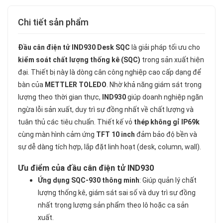
Chi tiết sản phẩm
Đầu cân điện tử IND930 Desk SQC
là giải pháp tối ưu cho
kiểm soát chất lượng thống kê (SQC)
trong sản xuất hiện
đại. Thiết bị này là dòng cân công nghiệp cao cấp dạng để
bàn của
METTLER TOLEDO
. Nhờ khả năng giám sát trọng
lượng theo thời gian thực,
IND930
giúp doanh nghiệp ngăn
ngừa lỗi sản xuất, duy trì sự đồng nhất về chất lượng và
tuân thủ các tiêu chuẩn. Thiết kế vỏ
thép không gỉ IP69k
cùng màn hình cảm ứng
TFT 10 inch
đảm bảo độ bền và
sự dễ dàng tích hợp, lắp đặt linh hoạt (desk, column, wall).
Ưu điểm của đầu cân điện tử IND930
Ứng dụng SQC-930 thông minh
: Giúp quản lý chất
lượng thống kê, giám sát sai số và duy trì sự đồng
nhất trọng lượng sản phẩm theo lô hoặc ca sản
xuất.