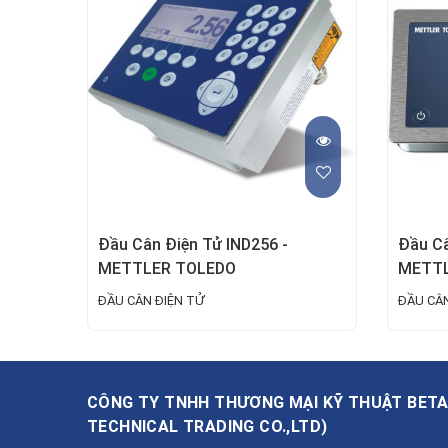
Đầu Cân Điện Tử IND256 -
Đầu Câ
METTLER TOLEDO
METTL
ĐẦU CÂN ĐIỆN TỬ
ĐẦU CÂN
CÔNG TY TNHH THƯƠNG MẠI KỸ THUẬT BET
TECHNICAL TRADING CO.,LTD
)