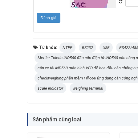
Từ khóa:
NTEP
RS232
USB
RS422/48
Mettler Toledo IND560 đầu cân điện tử IND560 cân công 
cân xe tải IND560 màn hình VFD đồ họa đầu cân chống bụ
checkweighing phần mềm Fill-560 ứng dụng cân công ngh
scale indicator
weighing terminal
Sản phẩm cùng loại