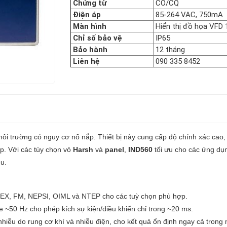
Chứng từ
CO/CQ
Điện áp
85-264 VAC, 750mA
Màn hình
Hiển thị đồ họa VFD 1
Chỉ số bảo vệ
IP65
Bảo hành
12 tháng
Liên hệ
090 335 8452
môi trường có nguy cơ nổ nắp. Thiết bị này cung cấp độ chính xác cao
p. Với các tùy chọn vỏ
Harsh
và
panel
,
IND560
tối ưu cho các ứng dụng
ệu.
EX, FM, NEPSI, OIML và NTEP cho các tuỳ chọn phù hợp.
e ~50 Hz cho phép kích sự kiện/điều khiển chỉ trong ~20 ms.
hiễu do rung cơ khí và nhiễu điện, cho kết quả ổn định ngay cả trong 