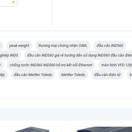
5
peak weight
thương mại chứng nhận OIML
đầu cân IND560
nghiệp IND5
đầu cân IND560 giá rẻ hướng dẫn sử dụng IND560 đầu cân điện
i
chống nước IND560 IND560 hỗ trợ kết nối Ethernet
màn hình VFD 128x6
iệp
đầu cân Mettler Toledo
Mettler Toledo
đầu cân điện tử
b