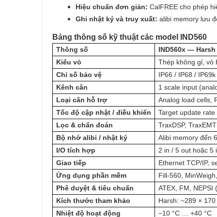
Hiệu chuẩn đơn giản:
CalFREE cho phép hiệu
Ghi nhật ký và truy xuất:
alibi memory lưu đ
Bảng thông số kỹ thuật các model IND560
Thông số
IND560x — Harsh
Kiểu vỏ
Thép không gỉ, vỏ 
Chỉ số bảo vệ
IP66 / IP68 / IP69k
Kênh cân
1 scale input (anal
Loại cân hỗ trợ
Analog load cells
Tốc độ cập nhật / điều khiển
Target update rate
Lọc & chẩn đoán
TraxDSP, TraxEMT
Bộ nhớ alibi / nhật ký
Alibi memory đến 6
I/O tích hợp
2 in / 5 out hoặc 5
Giao tiếp
Ethernet TCP/IP, s
Ứng dụng phần mềm
Fill-560, MinWeigh
Phê duyệt & tiêu chuẩn
ATEX, FM, NEPSI (
Kích thước tham khảo
Harsh: ~289 × 170
Nhiệt độ hoạt động
−10 °C … +40 °C