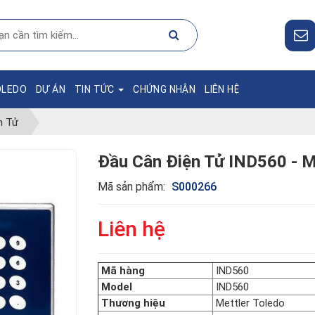
OLEDO
DỰ ÁN
TIN TỨC
CHỨNG NHẬN
LIÊN HỆ
n Tử
Đầu Cân Điện Tử IND560 -
Mã sản phẩm:
S000266
Liên hệ
Mã hàng
IND5
Model
IND560
Thương hiệu
Mettler Toledo