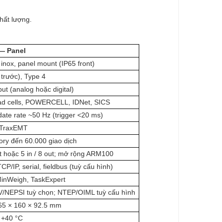
hất lượng.
— Panel
inox, panel mount (IP65 front)
 trước), Type 4
put (analog hoặc digital)
ad cells, POWERCELL, IDNet, SICS
date rate ~50 Hz (trigger <20 ms)
 TraxEMT
ory đến 60.000 giao dịch
ut hoặc 5 in / 8 out; mở rộng ARM100
CP/IP, serial, fieldbus (tuỳ cấu hình)
 MinWeigh, TaskExpert
/NEPSI tuỳ chọn; NTEP/OIML tuỳ cấu hình
65 × 160 × 92.5 mm
 +40 °C