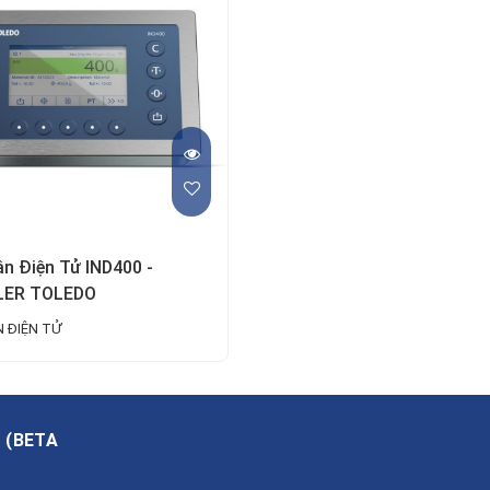
n Điện Tử IND400 -
ER TOLEDO
 ĐIỆN TỬ
A
(
BETA