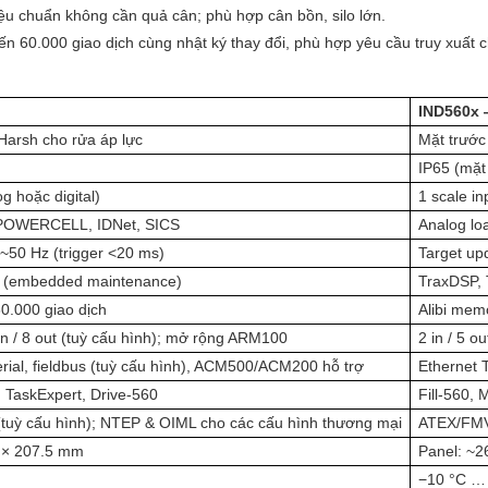
 chuẩn không cần quả cân; phù hợp cân bồn, silo lớn.
ến 60.000 giao dịch cùng nhật ký thay đổi, phù hợp yêu cầu truy xuất c
IND560x 
Harsh cho rửa áp lực
Mặt trước 
IP65 (mặt
og hoặc digital)
1 scale in
, POWERCELL, IDNet, SICS
Analog lo
 ~50 Hz (trigger <20 ms)
Target up
 (embedded maintenance)
TraxDSP,
0.000 giao dịch
Alibi mem
 in / 8 out (tuỳ cấu hình); mở rộng ARM100
2 in / 5 o
erial, fieldbus (tuỳ cấu hình), ACM500/ACM200 hỗ trợ
Ethernet T
, TaskExpert, Drive-560
Fill-560,
tuỳ cấu hình); NTEP & OIML cho các cấu hình thương mại
ATEX/FMV
 × 207.5 mm
Panel: ~2
−10 °C …