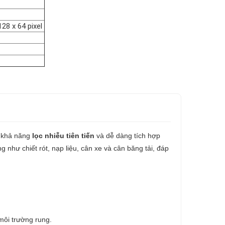
28 x 64 pixel
, khả năng
lọc nhiễu tiên tiến
và dễ dàng tích hợp
 như chiết rót, nạp liệu, cân xe và cân băng tải, đáp
môi trường rung.