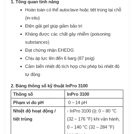
1. Tổng quan tính năng
Hoàn toàn có thể autoclave hoặc tiệt trùng tại chỗ
(in-situ)
Điện giải gel giúp giảm bảo trì
Kháng được các chất gây nhiễm (poisoning
substances)
Đạt chứng nhận EHEDG
Chịu áp lực lên đến 6 barg (87 psig)
Cảm biến nhiệt độ tích hợp cho phép bù nhiệt độ
tự động
2. Bảng thông số kỹ thuật InPro 3100
Thông số
InPro 3100
Phạm vi đo pH
0 – 14 pH
Nhiệt độ hoạt động /
- InPro 3100 (i): 0 – 80 °C
tiệt trùng
(32 – 176 °F) khi vận hành,
0 – 140 °C (32 – 284 °F)