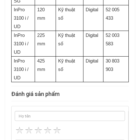
SG
InPro
120
Kỹ thuật
Digital
52 005
3100 i /
mm
số
433
UD
InPro
225
Kỹ thuật
Digital
52 003
3100 i /
mm
số
583
UD
InPro
425
Kỹ thuật
Digital
30 803
3100 i /
mm
số
903
UD
Đánh giá sản phẩm