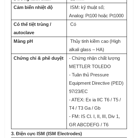
Cảm biến nhiệt độ
ISM: kỹ thuật số;
Analog: Pt100 hoặc Pt1000
Có thể tiệt trùng /
Có
autoclave
Màng pH
Thủy tinh kiềm cao (High
alkali glass – HA)
Chứng chỉ & phê duyệt
- Chứng nhận chất lượng
METTLER TOLEDO
- Tuân thủ Pressure
Equipment Directive (PED)
97/23/EC
- ATEX: Ex ia IIC T6 / T5 /
T4 / T3 Ga / Gb
- FM: IS Cl. I, II, III, Div 1,
GR ABCDEFG / T6
3. Điện cực ISM (ISM Electrodes)