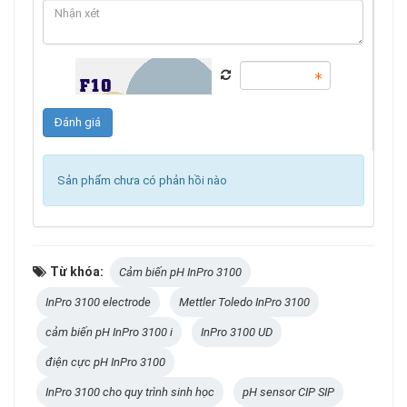
Sản phẩm chưa có phản hồi nào
Từ khóa:
Cảm biến pH InPro 3100
InPro 3100 electrode
Mettler Toledo InPro 3100
cảm biến pH InPro 3100 i
InPro 3100 UD
điện cực pH InPro 3100
InPro 3100 cho quy trình sinh học
pH sensor CIP SIP