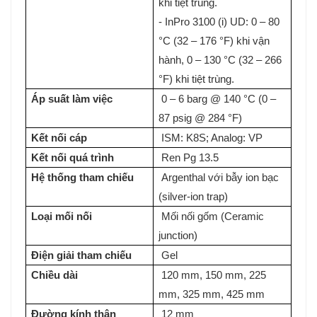
khi tiệt trùng.
- InPro 3100 (i) UD: 0 – 80
°C (32 – 176 °F) khi vận
hành, 0 – 130 °C (32 – 266
°F) khi tiệt trùng.
Áp suất làm việc
0 – 6 barg @ 140 °C (0 –
87 psig @ 284 °F)
Kết nối cáp
ISM: K8S; Analog: VP
Kết nối quá trình
Ren Pg 13.5
Hệ thống tham chiếu
Argenthal với bẫy ion bạc
(silver-ion trap)
Loại mối nối
Mối nối gốm (Ceramic
junction)
Điện giải tham chiếu
Gel
Chiều dài
120 mm, 150 mm, 225
mm, 325 mm, 425 mm
Đường kính thân
12 mm