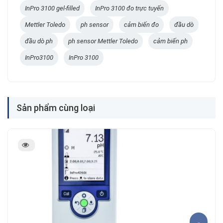
InPro 3100 gel-filled
InPro 3100 đo trực tuyến
Mettler Toledo
ph sensor
cảm biến đo
đầu dò
đầu dò ph
ph sensor Mettler Toledo
cảm biến ph
InPro3100
InPro 3100
Sản phẩm cùng loại