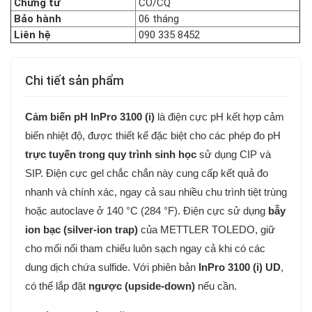
Chứng từ
CO/CQ
Bảo hành
06 tháng
Liên hệ
090 335 8452
Chi tiết sản phẩm
Cảm biến pH InPro 3100 (i)
là điện cực pH kết hợp cảm
biến nhiệt độ, được thiết kế đặc biệt cho các phép đo pH
trực tuyến trong quy trình sinh học
sử dụng CIP và
SIP.
Điện cực gel chắc chắn này cung cấp kết quả đo
nhanh và chính xác, ngay cả sau nhiều chu trình tiệt trùng
hoặc autoclave ở 140 °C (284 °F).
Điện cực sử dụng
bẫy
ion bạc (silver-ion trap)
của METTLER TOLEDO, giữ
cho mối nối tham chiếu luôn sạch ngay cả khi có các
dung dịch chứa sulfide.
Với phiên bản
InPro 3100 (i) UD
,
có thể lắp đặt
ngược (upside-down)
nếu cần.