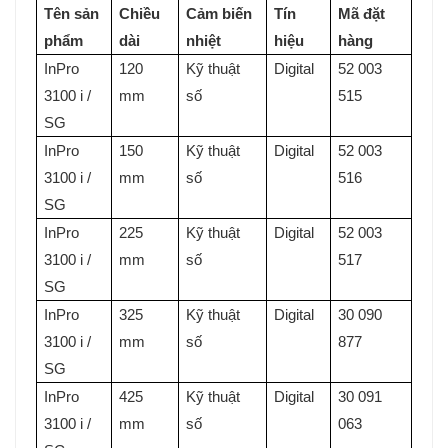
Tên sản
Chiều
Cảm biến
Tín
Mã đặt
phẩm
dài
nhiệt
hiệu
hàng
InPro
120
Kỹ thuật
Digital
52 003
3100 i /
mm
số
515
SG
InPro
150
Kỹ thuật
Digital
52 003
3100 i /
mm
số
516
SG
InPro
225
Kỹ thuật
Digital
52 003
3100 i /
mm
số
517
SG
InPro
325
Kỹ thuật
Digital
30 090
3100 i /
mm
số
877
SG
InPro
425
Kỹ thuật
Digital
30 091
3100 i /
mm
số
063