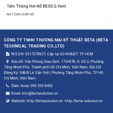
Tấm Thông Hơi Nổ BESS.Q.Vent
AN TOÀN CHÁY NỔ
CÔNG TY TNHH THƯƠNG MẠI KỸ THUẬT BETA
(
BETA
TECHNICAL TRADING CO.,LTD
)
M.S.D.N: 0317370627, Cấp tại Sở KH&ĐT TP HCM
Địa chỉ:
Văn Phòng Giao Dịch: 175/87B, Đ. Số 2, Phường
Tăng Nhơn Phú, Thành phố Hồ Chí Minh, Việt Nam. Địa Chỉ
Đăng Ký: 348/8 Lê Văn Việt, Phường Tăng Nhơn Phú, TP Hồ
Chí Minh, Việt Nam
Điện thoại:
090 335 8452
Email:
info@betasolution.vn
Website:
http://betasolution.vn
http://beta-solution.vn