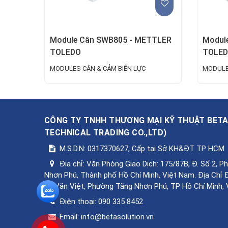
Module Cân SWB805 - METTLER
Modul
TOLEDO
TOLE
MODULES CÂN & CẢM BIẾN LỰC
MODULE
CÔNG TY TNHH THƯƠNG MẠI KỸ THUẬT BET
TECHNICAL TRADING CO.,LTD
)
M.S.D.N: 0317370627, Cấp tại Sở KH&ĐT TP HCM
Địa chỉ:
Văn Phòng Giao Dịch: 175/87B, Đ. Số 2, 
Nhơn Phú, Thành phố Hồ Chí Minh, Việt Nam. Địa Chỉ 
Lê Văn Việt, Phường Tăng Nhơn Phú, TP Hồ Chí Minh,
Điện thoại:
090 335 8452
Email:
info@betasolution.vn