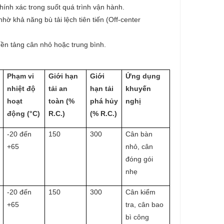
chính xác trong suốt quá trình vận hành.
ờ khả năng bù tải lệch tiên tiến (Off-center
nền tảng cân nhỏ hoặc trung bình.
Phạm vi
Giới hạn
Giới
Ứng dụng
nhiệt độ
tải an
hạn tải
khuyến
hoạt
toàn (%
phá hủy
nghị
động (°C)
R.C.)
(% R.C.)
-20 đến
150
300
Cân bàn
+65
nhỏ, cân
đóng gói
nhẹ
-20 đến
150
300
Cân kiểm
+65
tra, cân bao
bì công