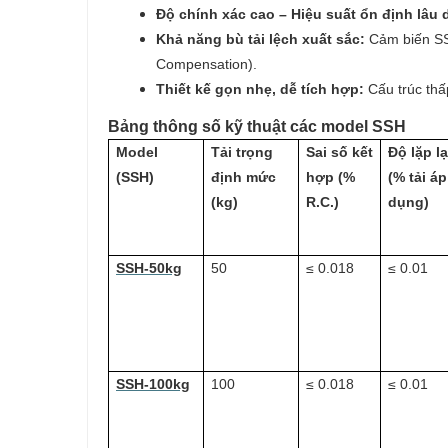
Độ chính xác cao – Hiệu suất ổn định lâu 
Khả năng bù tải lệch xuất sắc:
Cảm biến SSH
Compensation).
Thiết kế gọn nhẹ, dễ tích hợp:
Cấu trúc thấ
Bảng thông số kỹ thuật các model SSH
Model
Tải trọng
Sai số kết
Độ lặp lạ
(SSH)
định mức
hợp (%
(% tải áp
(kg)
R.C.)
dụng)
SSH-50kg
50
≤ 0.018
≤ 0.01
SSH-100kg
100
≤ 0.018
≤ 0.01