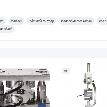
lực
load cell
cảm biến tải trọng
loadcell Mettler Toledo
cân c
adcell ssh