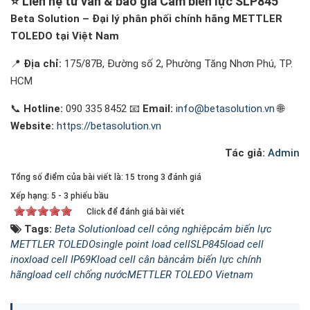
⭐
Liên hệ tư vấn & báo giá Cảm biến lực SLP845
Beta Solution – Đại lý phân phối chính hãng METTLER
TOLEDO tại Việt Nam
📍
Địa chỉ:
175/87B, Đường số 2, Phường Tăng Nhơn Phú, TP.
HCM
📞
Hotline:
090 335 8452 📧
Email:
info@betasolution.vn
🌐
Website:
https://betasolution.vn
Tác giả:
Admin
Tổng số điểm của bài viết là: 15 trong 3 đánh giá
Xếp hạng:
5
-
3
phiếu bầu
Click để đánh giá bài viết
Tags:
Beta Solution
load cell công nghiệp
cảm biến lực
METTLER TOLEDO
single point load cell
SLP845
load cell
inox
load cell IP69K
load cell cân bàn
cảm biến lực chính
hãng
load cell chống nước
METTLER TOLEDO Vietnam