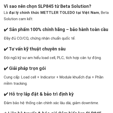
Vì sao nên chọn SLP845 từ Beta Solution?
Là
đại lý chính thức METTLER TOLEDO tại Việt Nam
, Beta
Solution cam kết:
✔️
Sản phẩm 100% chính hãng – bảo hành toàn cầu
Đầy đủ CO/CQ, chứng nhận chuẩn quốc tế.
✔️
Tư vấn kỹ thuật chuyên sâu
Đội ngũ kỹ sư am hiểu load cell, PLC, tích hợp cân tự động.
✔️
Giải pháp trọn gói
Cung cấp: Load cell + Indicator + Module khuếch đại + Phần
mềm tracking.
✔️
Hỗ trợ lắp đặt & bảo trì định kỳ
Đảm bảo hệ thống cân chính xác lâu dài, giảm downtime.