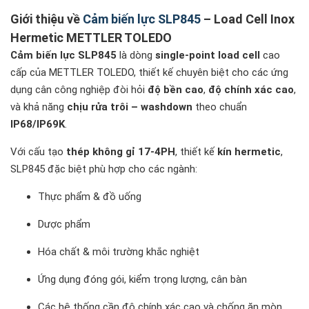
✔️ Sản phẩm 100% chính hãng – bảo hành toàn cầu
Giới thiệu về
Cảm biến lực SLP845
– Load Cell Inox
✔️ Tư vấn kỹ thuật chuyên sâu
Hermetic METTLER TOLEDO
✔️ Giải pháp trọn gói
Cảm biến lực SLP845
là dòng
single-point load cell
cao
✔️ Hỗ trợ lắp đặt & bảo trì định kỳ
cấp của METTLER TOLEDO, thiết kế chuyên biệt cho các ứng
⭐ Liên hệ tư vấn & báo giá Cảm biến lực SLP845
dụng cân công nghiệp đòi hỏi
độ bền cao
,
độ chính xác cao
,
và khả năng
chịu rửa trôi – washdown
theo chuẩn
IP68/IP69K
.
Với cấu tạo
thép không gỉ 17-4PH
, thiết kế
kín hermetic
,
SLP845 đặc biệt phù hợp cho các ngành:
Thực phẩm & đồ uống
Dược phẩm
Hóa chất & môi trường khắc nghiệt
Ứng dụng đóng gói, kiểm trọng lượng, cân bàn
Các hệ thống cần độ chính xác cao và chống ăn mòn