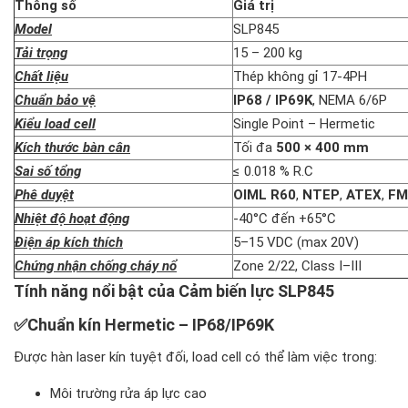
Thông số
Giá trị
Model
SLP845
Tải trọng
15 – 200 kg
Chất liệu
Thép không gỉ 17-4PH
Chuẩn bảo vệ
IP68 / IP69K
, NEMA 6/6P
Kiểu load cell
Single Point – Hermetic
Kích thước bàn cân
Tối đa
500 × 400 mm
Sai số tổng
≤ 0.018 % R.C
Phê duyệt
OIML R60
,
NTEP
,
ATEX
,
FM
Nhiệt độ hoạt động
-40°C đến +65°C
Điện áp kích thích
5–15 VDC (max 20V)
Chứng nhận chống cháy nổ
Zone 2/22, Class I–III
Tính năng nổi bật của Cảm biến lực SLP845
✅
Chuẩn kín Hermetic – IP68/IP69K
Được hàn laser kín tuyệt đối, load cell có thể làm việc trong:
Môi trường rửa áp lực cao