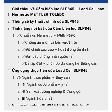
Giới thiệu về Cảm biến lực SLP845 – Load Cell Inox
Hermetic METTLER TOLEDO
Thông số kỹ thuật chính của SLP845
Tính năng nổi bật của Cảm biến lực SLP845
✅Chuẩn kín Hermetic – IP68/IP69K
✅Chống ăn mòn và bền vượt trội
✅Độ chính xác cao – hoạt động ổn định
✅Đạt các chứng nhận quốc tế
✅Dễ lắp đặt – phù hợp đa dạng hệ thống cân
Ứng dụng thực tiễn của Load Cell SLP845
🧊 Ngành thực phẩm – thủy sản
💊 Ngành dược phẩm – y tế
⚙️ Sản xuất công nghiệp & đóng gói
🛢️ Ngành hóa chất
Vì sao nên chọn SLP845 từ Beta Solution?