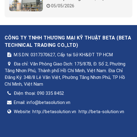
05/05/2026
CÔNG TY TNHH THƯƠNG MẠI KỸ THUẬT BETA
(
BETA
TECHNICAL TRADING CO.,LTD
)
M.S.D.N: 0317370627, Cấp tại Sở KH&ĐT TP HCM
Địa chỉ:
Văn Phòng Giao Dịch: 175/87B, Đ. Số 2, Phường
Tăng Nhơn Phú, Thành phố Hồ Chí Minh, Việt Nam. Địa Chỉ
Đăng Ký: 348/8 Lê Văn Việt, Phường Tăng Nhơn Phú, TP Hồ
Chí Minh, Việt Nam
Điện thoại:
090 335 8452
Email:
info@betasolution.vn
Website:
http://betasolution.vn
http://beta-solution.vn