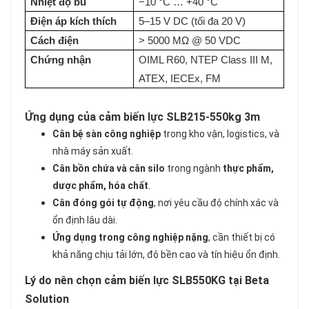
Nhiệt độ bù
−10 °C … +40 °C
Điện áp kích thích
5–15 V DC (tối đa 20 V)
Cách điện
> 5000 MΩ @ 50 VDC
Chứng nhận
OIML R60, NTEP Class III M,
ATEX, IECEx, FM
Ứng dụng của cảm biến lực SLB215-550kg 3m
Cân bệ sàn công nghiệp
trong kho vận, logistics, và
nhà máy sản xuất.
Cân bồn chứa và cân silo
trong ngành
thực phẩm,
dược phẩm, hóa chất
.
Cân đóng gói tự động
, nơi yêu cầu độ chính xác và
ổn định lâu dài.
Ứng dụng trong công nghiệp nặng
, cần thiết bị có
khả năng chịu tải lớn, độ bền cao và tín hiệu ổn định.
Lý do nên chọn cảm biến lực SLB550KG tại Beta
Solution