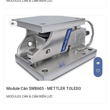
MODULES CÂN & CẢM BIẾN LỰC
Module Cân SWB605 - METTLER TOLEDO
MODULES CÂN & CẢM BIẾN LỰC