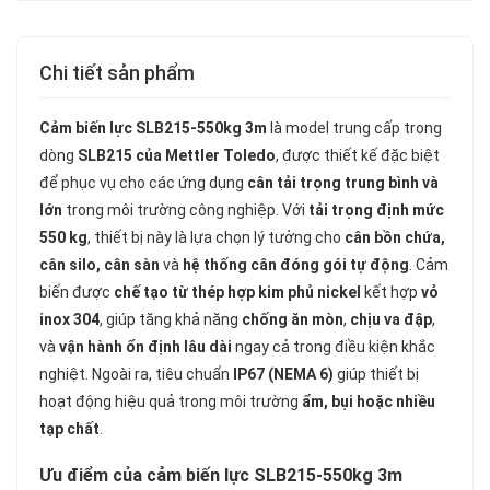
Chi tiết sản phẩm
Cảm biến lực SLB215-550kg 3m
là model trung cấp trong
dòng
SLB215 của Mettler Toledo
, được thiết kế đặc biệt
để phục vụ cho các ứng dụng
cân tải trọng trung bình và
lớn
trong môi trường công nghiệp. Với
tải trọng định mức
550 kg
, thiết bị này là lựa chọn lý tưởng cho
cân bồn chứa,
cân silo, cân sàn
và
hệ thống cân đóng gói tự động
. Cảm
biến được
chế tạo từ thép hợp kim phủ nickel
kết hợp
vỏ
inox 304
, giúp tăng khả năng
chống ăn mòn
,
chịu va đập
,
và
vận hành ổn định lâu dài
ngay cả trong điều kiện khắc
nghiệt. Ngoài ra, tiêu chuẩn
IP67 (NEMA 6)
giúp thiết bị
hoạt động hiệu quả trong môi trường
ẩm, bụi hoặc nhiều
tạp chất
.
Ưu điểm của cảm biến lực SLB215-550kg 3m