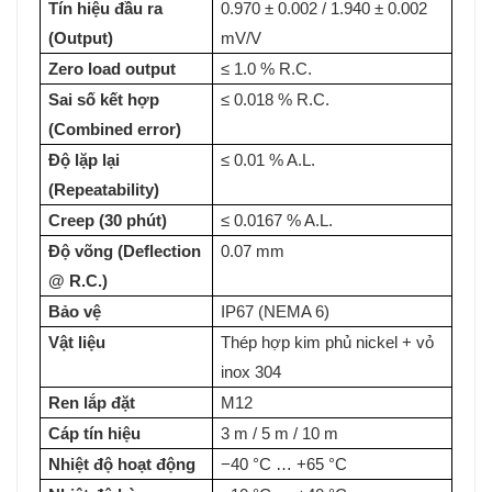
Tín hiệu đầu ra
0.970 ± 0.002 / 1.940 ± 0.002
(Output)
mV/V
Zero load output
≤ 1.0 % R.C.
Sai số kết hợp
≤ 0.018 % R.C.
(Combined error)
Độ lặp lại
≤ 0.01 % A.L.
(Repeatability)
Creep (30 phút)
≤ 0.0167 % A.L.
Độ võng (Deflection
0.07 mm
@ R.C.)
Bảo vệ
IP67 (NEMA 6)
Vật liệu
Thép hợp kim phủ nickel + vỏ
inox 304
Ren lắp đặt
M12
Cáp tín hiệu
3 m / 5 m / 10 m
Nhiệt độ hoạt động
−40 °C … +65 °C