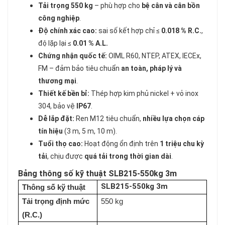
Tải trọng 550 kg
– phù hợp cho
bệ cân và cân bồn
công nghiệp
.
Độ chính xác cao:
sai số kết hợp chỉ ≤
0.018 % R.C.
,
độ lặp lại ≤
0.01 % A.L.
Chứng nhận quốc tế:
OIML R60, NTEP, ATEX, IECEx,
FM – đảm bảo tiêu chuẩn
an toàn, pháp lý và
thương mại
.
Thiết kế bền bỉ:
Thép hợp kim phủ nickel + vỏ inox
304, bảo vệ
IP67
.
Dễ lắp đặt:
Ren M12 tiêu chuẩn,
nhiều lựa chọn cáp
tín hiệu
(3 m, 5 m, 10 m).
Tuổi thọ cao:
Hoạt động ổn định trên
1 triệu chu kỳ
tải
, chịu được
quá tải trong thời gian dài
.
Bảng thông số kỹ thuật SLB215-550kg 3m
SLB215-550kg 3m
Thông số kỹ thuật
Tải trọng định mức
550 kg
(R.C.)