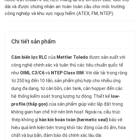
dài và được chứng nhận an toàn toàn cầu cho môi trường
công nghiệp và khu vực nguy hiểm (ATEX, FM, NTEP).
Chi tiết sản phẩm
Cảm biến lực RLC
của
Mettler Toledo
được sản xuất với
công nghệ chính xác và tuân thủ các tiêu chuẩn quốc tế
như
OIML C3/C6
và
NTEP Class IIIM
. Với dải tải trọng rộng
từ 250 kg đến 10 tấn, sản phẩm phù hợp cho nhiều ứng
dụng đa dạng, từ cân bồn, cân tank, cân hopper đến các
hệ thống kiểm soát trọng lượng tự động. Thiết kế
low-
profile (thấp gọn)
của sản phẩm giúp việc lắp đặt trong
không gian hạn chế trở nên linh hoạt. Ngoài ra, cấu trúc
thép không gỉ
hàn kín hoàn toàn (hermetic seal)
bảo vệ
hiệu quả linh kiện bên trong khỏi tác động của độ ẩm, hóa
chất và bụi bẩn, đảm bảo độ chính xác lâu dài.