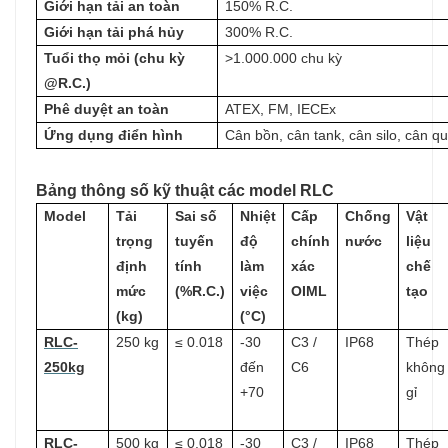
Giới hạn tải an toàn
150% R.C.
Giới hạn tải phá hủy
300% R.C.
Tuổi thọ mỏi (chu kỳ
>1.000.000 chu kỳ
@R.C.)
Phê duyệt an toàn
ATEX, FM, IECEx
Ứng dụng điển hình
Cân bồn, cân tank, cân silo, cân q
Bảng thông số kỹ thuật các model RLC
Model
Tải
Sai số
Nhiệt
Cấp
Chống
Vật
trọng
tuyến
độ
chính
nước
liệu
định
tính
làm
xác
chế
mức
(%R.C.)
việc
OIML
tạo
(kg)
(°C)
RLC-
250 kg
≤ 0.018
-30
C3 /
IP68
Thép
250kg
đến
C6
không
+70
gỉ
RLC-
500 kg
≤ 0.018
-30
C3 /
IP68
Thép