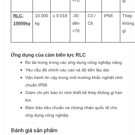
+70
gỉ
RLC-
10.000
≤ 0.018
-30
C3 /
IP68
Thép
10000kg
kg
đến
C6
không
+70
gỉ
Ứng dụng của cảm biến lực RLC
Đo tải trọng trong các ứng dụng công nghiệp nặng.
Yêu cầu độ chính xác cao và độ bền lâu dài.
Vận hành tin cậy trong môi trường khắc nghiệt nhờ
chuẩn IP68.
Giảm chi phí bảo trì nhờ thiết kế thép không gỉ hàn
kín.
Đảm bảo tiêu chuẩn và chứng nhận quốc tế cho
ứng dụng công nghiệp.
Đánh giá sản phẩm