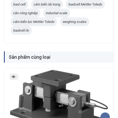
load cell
cảm biến tải trọng
loadcell Mettler Toledo
cân công nghiệp
industial scale
cảm biến lực Mettler Toledo
weighing scales
loadcell rlc
Sản phẩm cùng loại