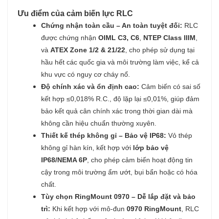
Ưu điểm của cảm biến lực RLC
Chứng nhận toàn cầu – An toàn tuyệt đối:
RLC
được chứng nhận
OIML C3, C6
,
NTEP Class IIIM
,
và
ATEX Zone 1/2 & 21/22
, cho phép sử dụng tại
hầu hết các quốc gia và môi trường làm việc, kể cả
khu vực có nguy cơ cháy nổ.
Độ chính xác và ổn định cao:
Cảm biến có sai số
kết hợp ≤0,018% R.C., độ lặp lại ≤0,01%, giúp đảm
bảo kết quả cân chính xác trong thời gian dài mà
không cần hiệu chuẩn thường xuyên.
Thiết kế thép không gỉ – Bảo vệ IP68:
Vỏ thép
không gỉ hàn kín, kết hợp với
lớp bảo vệ
IP68/NEMA 6P
, cho phép cảm biến hoạt động tin
cậy trong môi trường ẩm ướt, bụi bẩn hoặc có hóa
chất.
Tùy chọn RingMount 0970 – Dễ lắp đặt và bảo
trì:
Khi kết hợp với mô-đun
0970 RingMount
, RLC