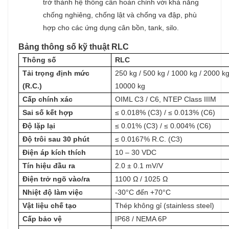
trở thành hệ thống cân hoàn chỉnh với khả năng
chống nghiêng, chống lật và chống va đập, phù
hợp cho các ứng dụng cân bồn, tank, silo.
Bảng thông số kỹ thuật RLC
Thông số
RLC
Tải trọng định mức
250 kg / 500 kg / 1000 kg / 2000 kg
(R.C.)
10000 kg
Cấp chính xác
OIML C3 / C6, NTEP Class IIIM
Sai số kết hợp
≤ 0.018% (C3) / ≤ 0.013% (C6)
Độ lặp lại
≤ 0.01% (C3) / ≤ 0.004% (C6)
Độ trôi sau 30 phút
≤ 0.0167% R.C. (C3)
Điện áp kích thích
10 – 30 VDC
Tín hiệu đầu ra
2.0 ± 0.1 mV/V
Điện trở ngõ vào/ra
1100 Ω / 1025 Ω
Nhiệt độ làm việc
-30°C đến +70°C
Vật liệu chế tạo
Thép không gỉ (stainless steel)
Cấp bảo vệ
IP68 / NEMA 6P