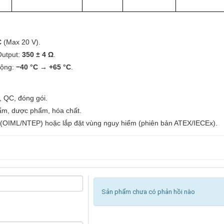
C
(Max 20 V).
Output:
350 ± 4 Ω
.
động:
−40 °C → +65 °C
.
, QC, đóng gói.
hẩm, dược phẩm, hóa chất.
(OIML/NTEP) hoặc lắp đặt vùng nguy hiểm (phiên bản ATEX/IECEx).
Sản phẩm chưa có phản hồi nào