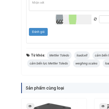
Từ khóa:
Mettler Toledo
loadcell
cảm biến 
cảm biến lực Mettler Toledo
weighing scales
lo
Sản phẩm cùng loại