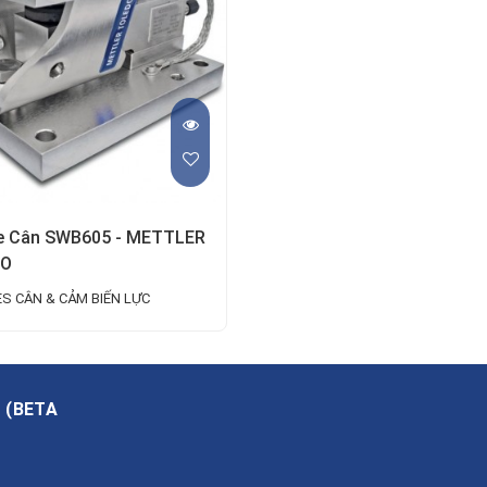
e Cân SWB605 - METTLER
DO
S CÂN & CẢM BIẾN LỰC
A
(
BETA