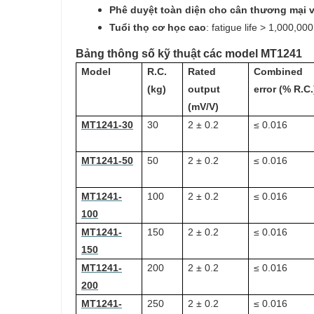
Phê duyệt toàn diện cho cân thương mại 
Tuổi thọ cơ học cao
: fatigue life > 1,000,0
Bảng thông số kỹ thuật các model MT1241
Model
R.C.
Rated
Combined
(kg)
output
error (% R.C.
(mV/V)
MT1241-30
30
2 ± 0.2
≤ 0.016
MT1241-50
50
2 ± 0.2
≤ 0.016
MT1241-
100
2 ± 0.2
≤ 0.016
100
MT1241-
150
2 ± 0.2
≤ 0.016
150
MT1241-
200
2 ± 0.2
≤ 0.016
200
MT1241-
250
2 ± 0.2
≤ 0.016