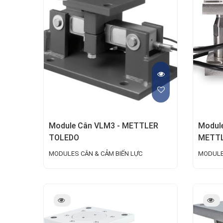
Module Cân VLM3 - METTLER
Module
TOLEDO
METTL
MODULES CÂN & CẢM BIẾN LỰC
MODULE