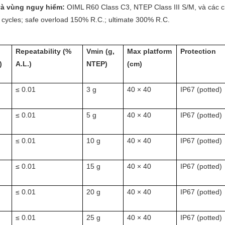
và vùng nguy hiểm:
OIML R60 Class C3, NTEP Class III S/M, và các 
00 cycles; safe overload 150% R.C.; ultimate 300% R.C.
Repeatability (%
Vmin (g,
Max platform
Protection
)
A.L.)
NTEP)
(cm)
≤ 0.01
3 g
40 × 40
IP67 (potted)
≤ 0.01
5 g
40 × 40
IP67 (potted)
≤ 0.01
10 g
40 × 40
IP67 (potted)
≤ 0.01
15 g
40 × 40
IP67 (potted)
≤ 0.01
20 g
40 × 40
IP67 (potted)
≤ 0.01
25 g
40 × 40
IP67 (potted)