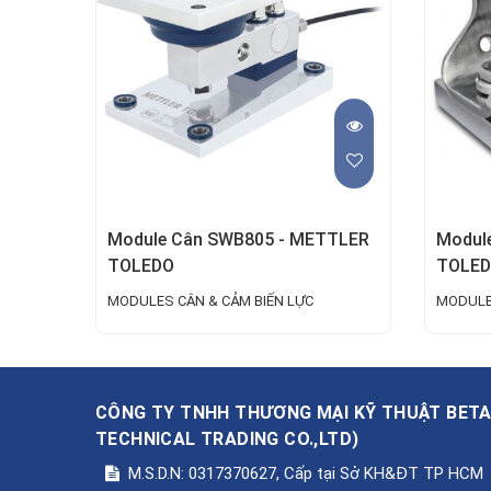
Module Cân SWB805 - METTLER
Modul
TOLEDO
TOLE
MODULES CÂN & CẢM BIẾN LỰC
MODULE
CÔNG TY TNHH THƯƠNG MẠI KỸ THUẬT BET
TECHNICAL TRADING CO.,LTD
)
M.S.D.N: 0317370627, Cấp tại Sở KH&ĐT TP HCM