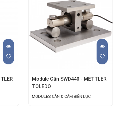
TTLER
Module Cân SWD440 - METTLER
TOLEDO
MODULES CÂN & CẢM BIẾN LỰC