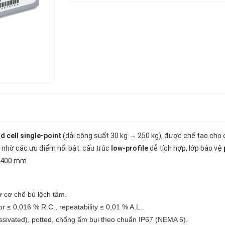
d cell single-point
(dải công suất 30 kg → 250 kg), được chế tạo cho 
nhờ các ưu điểm nổi bật: cấu trúc
low-profile
dễ tích hợp, lớp bảo vệ
× 400 mm
.
 cơ chế bù lệch tâm.
 ≤ 0,016 % R.C., repeatability ≤ 0,01 % A.L..
sivated), potted, chống ẩm bụi theo chuẩn IP67 (NEMA 6).