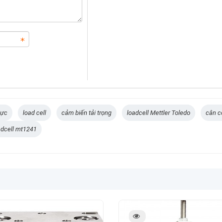
lực
load cell
cảm biến tải trọng
loadcell Mettler Toledo
cân c
adcell mt1241