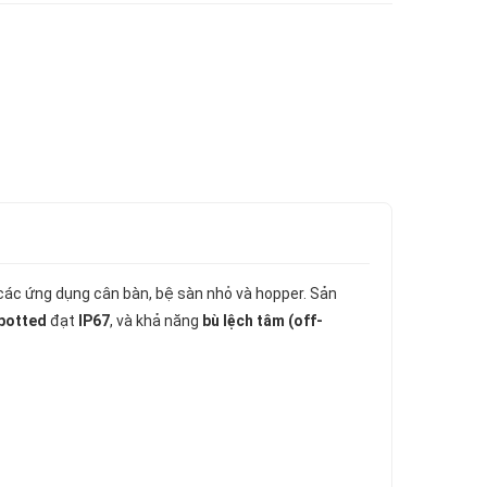
các ứng dụng cân bàn, bệ sàn nhỏ và hopper. Sản
potted
đạt
IP67
, và khả năng
bù lệch tâm (off-