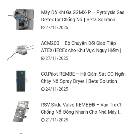
Máy Dò Khí Ga GSMX-P – Pyrolysis Gas
Detector Chống Nổ | Beta Solution
27/11/2025
ACM200 – Bộ Chuyển Đổi Giao Tiếp
ATEX/IECEx cho Khu Vực Nguy Hiểm |
METTLER TOLEDO
27/11/2025
CO.Pilot REMBE – Hệ Giám Sát CO Ngăn
Cháy Nổ Spray Dryer | Beta Solution
24/11/2025
RSV Slide Valve REMBE® – Van Trượt
Chống Nổ Đóng Nhanh Cho Nhà Máy |
Beta Solution
21/11/2025