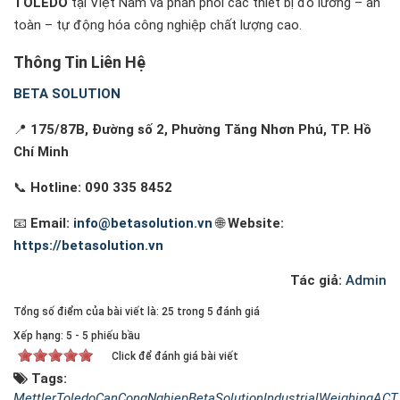
TOLEDO
tại Việt Nam và phân phối các thiết bị đo lường – an
toàn – tự động hóa công nghiệp chất lượng cao.
Thông Tin Liên Hệ
BETA SOLUTION
📍
175/87B, Đường số 2, Phường Tăng Nhơn Phú, TP. Hồ
Chí Minh
📞
Hotline: 090 335 8452
📧
Email:
info@betasolution.vn
🌐
Website:
https://betasolution.vn
Tác giả:
Admin
Tổng số điểm của bài viết là: 25 trong 5 đánh giá
Xếp hạng:
5
-
5
phiếu bầu
Click để đánh giá bài viết
Tags:
MettlerToledo
CanCongNghiep
BetaSolution
IndustrialWeighing
ACT