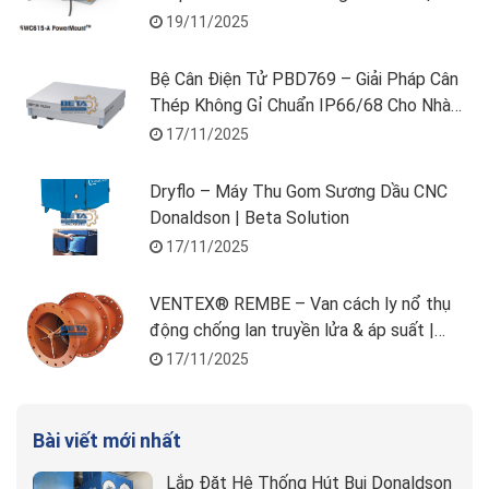
Solution
19/11/2025
Bệ Cân Điện Tử PBD769 – Giải Pháp Cân
Thép Không Gỉ Chuẩn IP66/68 Cho Nhà
Máy | Beta Solution
17/11/2025
Dryflo – Máy Thu Gom Sương Dầu CNC
Donaldson | Beta Solution
17/11/2025
VENTEX® REMBE – Van cách ly nổ thụ
động chống lan truyền lửa & áp suất |
Beta Solution
17/11/2025
Bài viết mới nhất
Lắp Đặt Hệ Thống Hút Bụi Donaldson