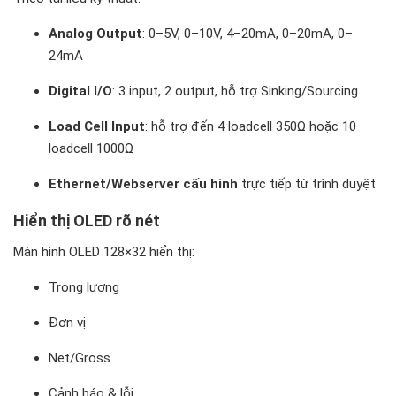
Analog Output
: 0–5V, 0–10V, 4–20mA, 0–20mA, 0–
24mA
Digital I/O
: 3 input, 2 output, hỗ trợ Sinking/Sourcing
Load Cell Input
: hỗ trợ đến 4 loadcell 350Ω hoặc 10
loadcell 1000Ω
Ethernet/Webserver cấu hình
trực tiếp từ trình duyệt
Hiển thị OLED rõ nét
Màn hình OLED 128×32 hiển thị:
Trọng lượng
Đơn vị
Net/Gross
Cảnh báo & lỗi