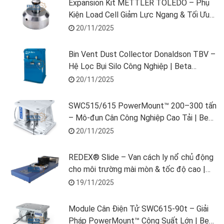
Expansion Kit METTLER TOLEDO – Phụ
Kiện Load Cell Giảm Lực Ngang & Tối Ưu
Độ Chính Xác | Beta Solution
20/11/2025
Bin Vent Dust Collector Donaldson TBV –
Hệ Lọc Bụi Silo Công Nghiệp | Beta
Solution
20/11/2025
SWC515/615 PowerMount™ 200–300 tấn
– Mô-đun Cân Công Nghiệp Cao Tải | Beta
Solution
20/11/2025
REDEX® Slide – Van cách ly nổ chủ động
cho môi trường mài mòn & tốc độ cao |
Beta Solution
19/11/2025
Module Cân Điện Tử SWC615-90t – Giải
Pháp PowerMount™ Công Suất Lớn | Beta