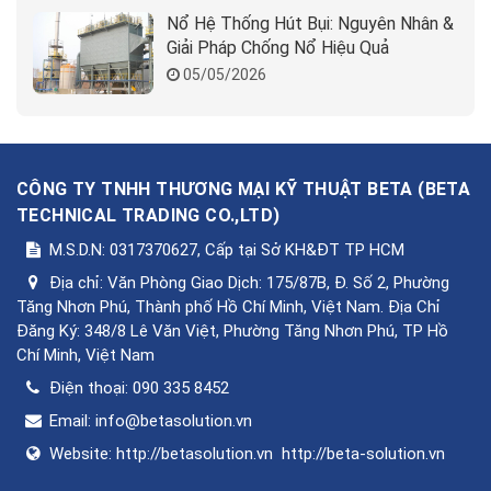
Nổ Hệ Thống Hút Bụi: Nguyên Nhân &
Giải Pháp Chống Nổ Hiệu Quả
05/05/2026
CÔNG TY TNHH THƯƠNG MẠI KỸ THUẬT BETA
(
BETA
TECHNICAL TRADING CO.,LTD
)
M.S.D.N: 0317370627, Cấp tại Sở KH&ĐT TP HCM
Địa chỉ:
Văn Phòng Giao Dịch: 175/87B, Đ. Số 2, Phường
Tăng Nhơn Phú, Thành phố Hồ Chí Minh, Việt Nam. Địa Chỉ
Đăng Ký: 348/8 Lê Văn Việt, Phường Tăng Nhơn Phú, TP Hồ
Chí Minh, Việt Nam
Điện thoại:
090 335 8452
Email:
info@betasolution.vn
Website:
http://betasolution.vn
http://beta-solution.vn