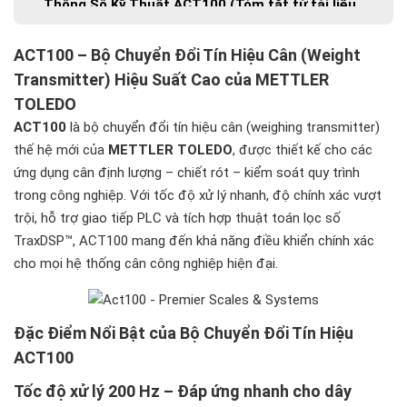
Thông Số Kỹ Thuật ACT100 (Tóm tắt từ tài liệu
gốc)
Tín hiệu Loadcell
ACT100 – Bộ Chuyển Đổi Tín Hiệu Cân (Weight
Analog Output
Transmitter) Hiệu Suất Cao của METTLER
Digital I/O
TOLEDO
EtherNet / Webserver
ACT100
là bộ chuyển đổi tín hiệu cân (weighing transmitter)
thế hệ mới của
METTLER TOLEDO
, được thiết kế cho các
Lắp đặt
ứng dụng cân định lượng – chiết rót – kiểm soát quy trình
Vì Sao Doanh Nghiệp Nên Chọn ACT100?
trong công nghiệp. Với tốc độ xử lý nhanh, độ chính xác vượt
Mua ACT100 Chính Hãng tại Việt Nam – Beta
trội, hỗ trợ giao tiếp PLC và tích hợp thuật toán lọc số
Solution
TraxDSP™, ACT100 mang đến khả năng điều khiển chính xác
Thông Tin Liên Hệ
cho mọi hệ thống cân công nghiệp hiện đại.
Đặc Điểm Nổi Bật của Bộ Chuyển Đổi Tín Hiệu
ACT100
Tốc độ xử lý 200 Hz – Đáp ứng nhanh cho dây