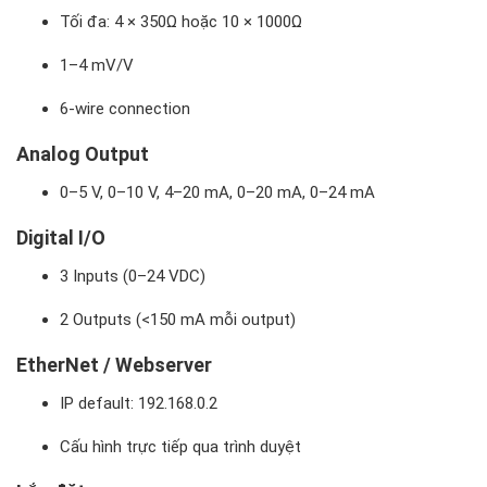
Tối đa: 4 × 350Ω hoặc 10 × 1000Ω
1–4 mV/V
6-wire connection
Analog Output
0–5 V, 0–10 V, 4–20 mA, 0–20 mA, 0–24 mA
Digital I/O
3 Inputs (0–24 VDC)
2 Outputs (<150 mA mỗi output)
EtherNet / Webserver
IP default: 192.168.0.2
Cấu hình trực tiếp qua trình duyệt